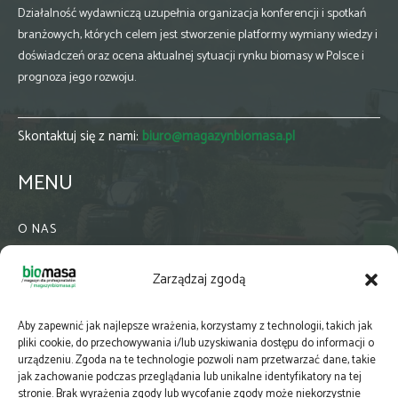
Działalność wydawniczą uzupełnia organizacja konferencji i spotkań
branżowych, których celem jest stworzenie platformy wymiany wiedzy i
doświadczeń oraz ocena aktualnej sytuacji rynku biomasy w Polsce i
prognoza jego rozwoju.
Skontaktuj się z nami:
biuro@magazynbiomasa.pl
MENU
O NAS
KONTAKT
Zarządzaj zgodą
WSPÓŁPRACA
ZIELONA GMINA
Aby zapewnić jak najlepsze wrażenia, korzystamy z technologii, takich jak
PRENUMERATA
pliki cookie, do przechowywania i/lub uzyskiwania dostępu do informacji o
urządzeniu. Zgoda na te technologie pozwoli nam przetwarzać dane, takie
NEWSLETTER
jak zachowanie podczas przeglądania lub unikalne identyfikatory na tej
MAPY
stronie. Brak wyrażenia zgody lub wycofanie zgody może niekorzystnie