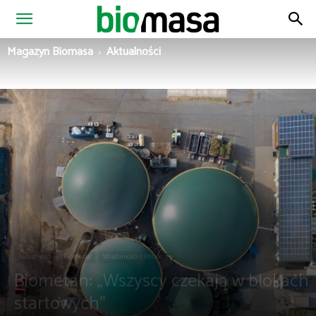
Magazyn
Magazyn Biomasa
Aktualności
Biomasa
Aktualności
Biometan
Wiadomości z Polski
Biometan: „Wszyscy czekają w blokach
startowych”