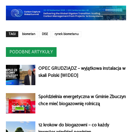
TAGI
biometan
DISE
rynek biometanu
PODOBNE ARTYKUŁY
OPEC GRUDZIĄDZ – wyjątkowa instalacja w
skali Polski [WIDEO]
Spółdzielnia energetyczna w Gminie Zbuczyn
chce mieć biogazownię rolniczą
12 kroków do biogazowni – co każdy