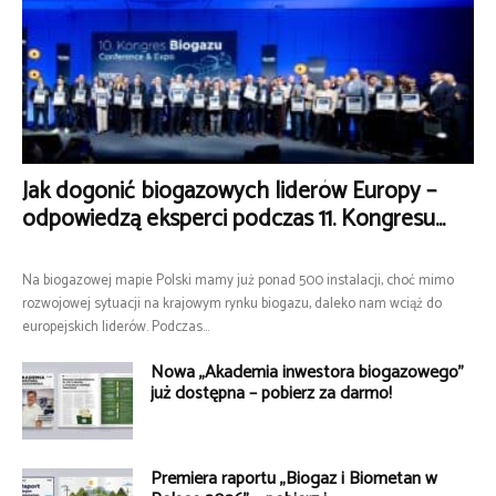
Jak dogonić biogazowych liderów Europy –
odpowiedzą eksperci podczas 11. Kongresu...
Na biogazowej mapie Polski mamy już ponad 500 instalacji, choć mimo
rozwojowej sytuacji na krajowym rynku biogazu, daleko nam wciąż do
europejskich liderów. Podczas...
Nowa „Akademia inwestora biogazowego”
już dostępna – pobierz za darmo!
Premiera raportu „Biogaz i Biometan w