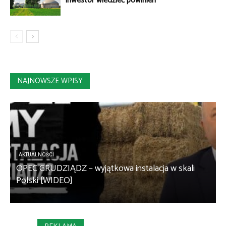
inwestor wiedzieć powinien
NAJNOWSZE WPISY
AKTUALNOŚCI
OPEC GRUDZIĄDZ – wyjątkowa instalacja w skali
S
Polski [WIDEO]
m