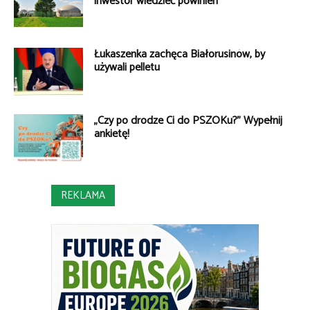
inwestor wiedzieć powinien
Łukaszenka zachęca Białorusinów, by
używali pelletu
„Czy po drodze Ci do PSZOKu?” Wypełnij
ankietę!
REKLAMA