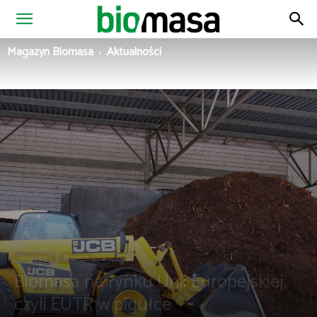
Magazyn
Magazyn Biomasa
Aktualności
Biomasa
Aktualności
Biomasa
Biomasa na rynku Unii Europejskiej,
czyli EUTR w pigułce