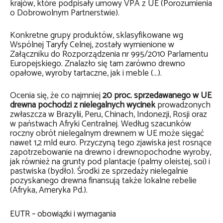
krajów, które podpisały umowy VPA z UE (Porozumienia
o Dobrowolnym Partnerstwie).
Konkretne grupy produktów, sklasyfikowane wg
Wspólnej Taryfy Celnej, zostały wymienione w
Załączniku do Rozporządzenia nr 995/2010 Parlamentu
Europejskiego. Znalazło się tam zarówno drewno
opałowe, wyroby tartaczne, jak i meble (…).
Ocenia się, że co najmniej
20 proc. sprzedawanego w UE
drewna pochodzi z nielegalnych wycinek
prowadzonych
zwłaszcza w Brazylii, Peru, Chinach, Indonezji, Rosji oraz
w państwach Afryki Centralnej. Według szacunków
roczny obrót nielegalnym drewnem w UE może sięgać
nawet 1,2 mld euro. Przyczyną tego zjawiska jest rosnące
zapotrzebowanie na drewno i drewnopochodne wyroby,
jak również na grunty pod plantacje (palmy oleistej, soi) i
pastwiska (bydło). Środki ze sprzedaży nielegalnie
pozyskanego drewna finansują także lokalne rebelie
(Afryka, Ameryka Pd.).
EUTR – obowiązki i wymagania