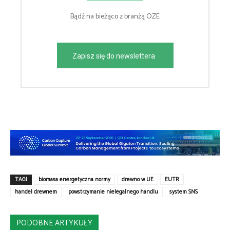
Bądź na bieżąco z branżą OZE
Zapisz się do newslettera
TAGI
biomasa energetyczna normy
drewno w UE
EUTR
handel drewnem
powstrzymanie nielegalnego handlu
system SNS
PODOBNE ARTYKUŁY