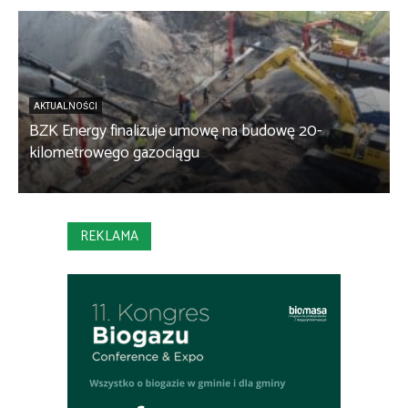
AKTUALNOŚCI
BZK Energy finalizuje umowę na budowę 20-
kilometrowego gazociągu
B
REKLAMA