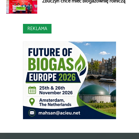
Zbuczyn chce mieć biogazownię rolniczą
REKLAMA