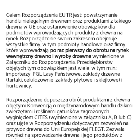
Celem Rozporządzenia EUTR jest: powstrzymanie
handlu nielegalnym drewnem oraz produktami z takiego
drewna w UE oraz ustanowienie obowiązków dla
podmiotów wprowadzających produkty z drewna na
rynek Rozporządzenie swoim zakresem obejmuje
wszystkie firmy, w tym podmioty handlowe oraz firmy,
które wprowadzają
po raz pierwszy do obrotu na rynek
wewnętrzny drewno i wyroby drzewne
wymienione w
Załączniku do Rozporządzenia. Przedsiębiorstw
objętych tym obowiązkiem jest wiele, w tym m.in.:
importerzy, PGL Lasy Państwowe, zakłady drzewne
(tartaki, celulozownie, zakłady płytowe i sklejkowe) i
hurtownicy.
Rozporządzenie dopuszcza obrót produktami z drewna
objętymi Konwencją o międzynarodowym handlu dzikimi
zwierzętami i roślinami gatunków zagrożonych
wyginięciem CITES (wymienione w załączniku A, B lub C)
oraz ujęte w Rozporządzeniu dotyczącym zezwoleń na
przywóz drewna do Unii Europejskiej FLEGT. Zezwala
również na sprowadzanie drewna i jego produktów z