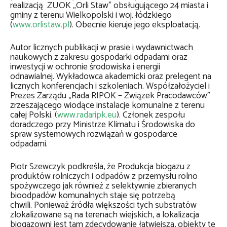
realizacją ZUOK „Orli Staw” obsługującego 24 miasta i
gminy z terenu Wielkopolski i woj. łódzkiego
(
www.orlistaw.pl
). Obecnie kieruje jego eksploatacją.
Autor licznych publikacji w prasie i wydawnictwach
naukowych z zakresu gospodarki odpadami oraz
inwestycji w ochronie środowiska i energii
odnawialnej. Wykładowca akademicki oraz prelegent na
licznych konferencjach i szkoleniach. Współzałożyciel i
Prezes Zarządu „Rada RIPOK – Związek Pracodawców”
zrzeszającego wiodące instalacje komunalne z terenu
całej Polski. (
www.radaripk.eu
). Członek zespołu
doradczego przy Ministrze Klimatu i Środowiska do
spraw systemowych rozwiązań w gospodarce
odpadami.
Piotr Szewczyk podkreśla, że Produkcja biogazu z
produktów rolniczych i odpadów z przemysłu rolno
spożywczego jak również z selektywnie zbieranych
bioodpadów komunalnych staje się potrzebą
chwili. Ponieważ źródła większości tych substratów
zlokalizowane są na terenach wiejskich, a lokalizacja
biogazowni jest tam zdecydowanie łatwiejsza, obiekty te