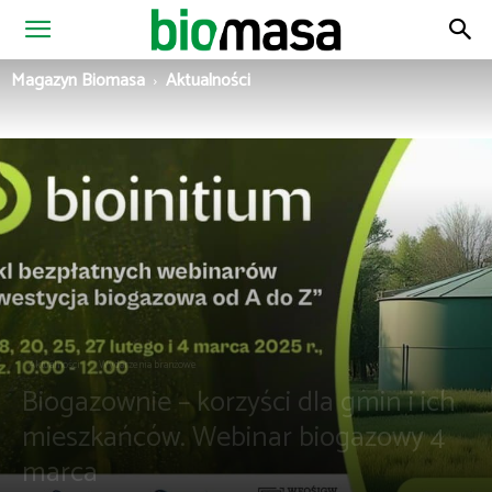
Magazyn
Magazyn Biomasa
Aktualności
Biomasa
Aktualności
Wydarzenia branżowe
Biogazownie – korzyści dla gmin i ich
mieszkańców. Webinar biogazowy 4
marca