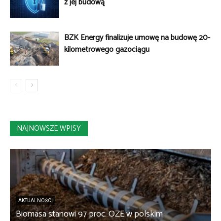
z jej budową
BZK Energy finalizuje umowę na budowę 20-
kilometrowego gazociągu
NAJNOWSZE WPISY
AKTUALNOŚCI
Biomasa stanowi 97 proc. OZE w polskim
K