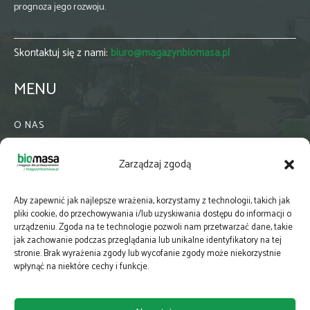
prognoza jego rozwoju.
Skontaktuj się z nami:
biuro@magazynbiomasa.pl
MENU
O NAS
KONTAKT
Zarządzaj zgodą
WSPÓŁPRACA
ZIELONA GMINA
Aby zapewnić jak najlepsze wrażenia, korzystamy z technologii, takich jak
PRENUMERATA
pliki cookie, do przechowywania i/lub uzyskiwania dostępu do informacji o
urządzeniu. Zgoda na te technologie pozwoli nam przetwarzać dane, takie
NEWSLETTER
jak zachowanie podczas przeglądania lub unikalne identyfikatory na tej
MAPY
stronie. Brak wyrażenia zgody lub wycofanie zgody może niekorzystnie
wpłynąć na niektóre cechy i funkcje.
E-WYDANIE
KATALOGI BRANŻOWE