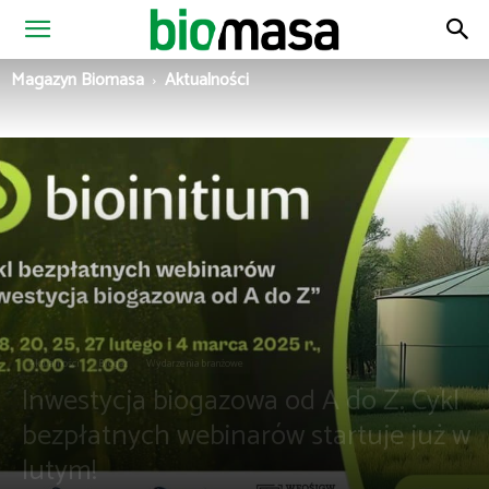
Magazyn
Magazyn Biomasa
Aktualności
Biomasa
Aktualności
Biogaz
Wydarzenia branżowe
Inwestycja biogazowa od A do Z. Cykl
bezpłatnych webinarów startuje już w
lutym!