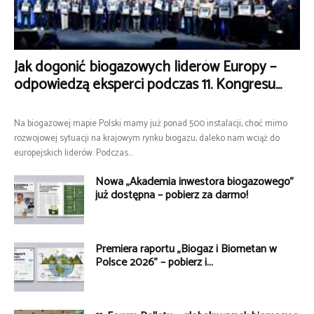
Jak dogonić biogazowych liderów Europy –
odpowiedzą eksperci podczas 11. Kongresu...
Na biogazowej mapie Polski mamy już ponad 500 instalacji, choć mimo
rozwojowej sytuacji na krajowym rynku biogazu, daleko nam wciąż do
europejskich liderów. Podczas...
Nowa „Akademia inwestora biogazowego”
już dostępna – pobierz za darmo!
Premiera raportu „Biogaz i Biometan w
Polsce 2026” – pobierz i...