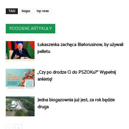
TAGI
biogaz
top news
PODOBNE ARTYKUŁY
Łukaszenka zachęca Białorusinów, by używali
pelletu
„Czy po drodze Ci do PSZOKu?” Wypełnij
ankietę!
Jedna biogazownia już jest, za rok będzie
druga