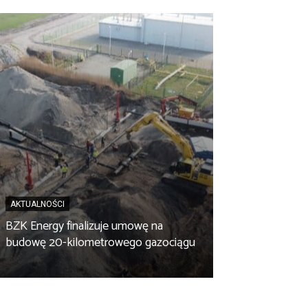
AKTUALNOŚCI
BZK Energy finalizuje umowę na
AKTUALNOŚCI
budowę 20-kilometrowego gazociągu
Biopaliwo z fus