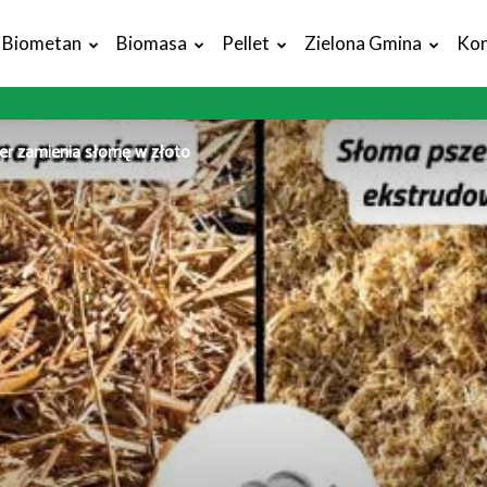
Biometan
Biomasa
Pellet
Zielona Gmina
Kon
er zamienia słomę w złoto