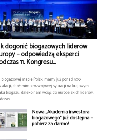
ak dogonić biogazowych liderów
uropy – odpowiedzą eksperci
odczas 11. Kongresu...
 biogazowej mapie Polski mamy już ponad 500
stalacji, choć mimo rozwojowej sytuacji na krajowym
nku biogazu, daleko nam wciąż do europejskich liderów.
dczas...
Nowa „Akademia inwestora
biogazowego” już dostępna –
pobierz za darmo!