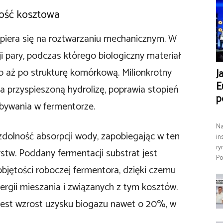
ność kosztowa
piera się na roztwarzaniu mechanicznym. W
i pary, podczas którego biologiczny materiał
o aż po strukturę komórkową. Milionkrotny
J
E
a przyspieszoną hydrolizę, poprawia stopień
p
ebywania w fermentorze.
Na
dolność absorpcji wody, zapobiegając w ten
in
ry
stw. Poddany fermentacji substrat jest
Po
jętości roboczej fermentora, dzięki czemu
ergii mieszania i związanych z tym kosztów.
i jest wzrost uzysku biogazu nawet o 20%, w