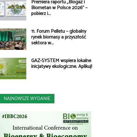
Premiera raportu „Biogaz i
Biometan w Polsce 2026” –
pobierz i...
11. Forum Pelletu – globalny
rynek biomasy a przyszłość
sektora w...
GAZ-SYSTEM wspiera lokalne
inicjatywy ekologiczne. Aplikuj!
NAJNOWSZE WYDANIE