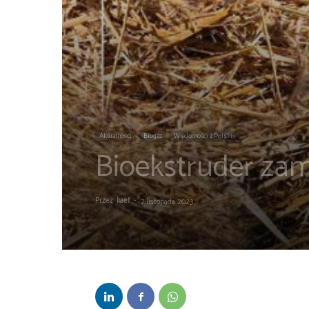
Aktualności
Biogaz
Wiadomości z Polski
Bioekstruder zam
Przez
kaef
-
7 listopada 2023