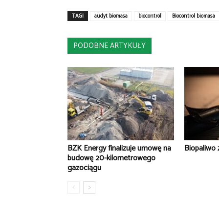
TAGI
audyt biomasa
biocontrol
Biocontrol biomasa
PODOBNE ARTYKUŁY
BZK Energy finalizuje umowę na
Biopaliwo 
budowę 20-kilometrowego
gazociągu