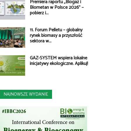
Premiera raportu „Biogaz i
Biometan w Polsce 2026” –
pobierz i...
11. Forum Pelletu – globalny
rynek biomasy a przyszłość
sektora w...
GAZ-SYSTEM wspiera lokalne
inicjatywy ekologiczne. Aplikuj!
NAJNOWSZE WYDANIE