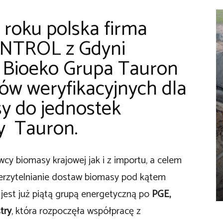
 roku polska firma
ONTROL z Gdyni
z Bioeko Grupa Tauron
tów weryfikacyjnych dla
y do jednostek
y Tauron.
y biomasy krajowej jak i z importu, a celem
ierzytelnianie dostaw biomasy pod kątem
jest już piątą grupą energetyczną po
PGE,
try
, która rozpoczęła współpracę z