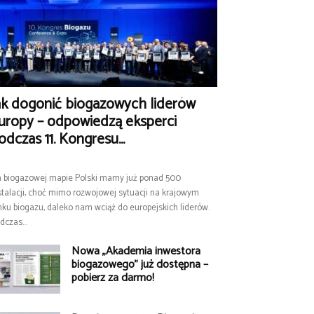
ak dogonić biogazowych liderów
uropy – odpowiedzą eksperci
odczas 11. Kongresu...
 biogazowej mapie Polski mamy już ponad 500
stalacji, choć mimo rozwojowej sytuacji na krajowym
nku biogazu, daleko nam wciąż do europejskich liderów.
dczas...
Nowa „Akademia inwestora
biogazowego” już dostępna –
pobierz za darmo!