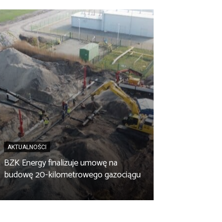
AKTUALNOŚCI
BZK Energy finalizuje umowę na
AKTUALNOŚCI
budowę 20-kilometrowego gazociągu
Biopaliwo z fus