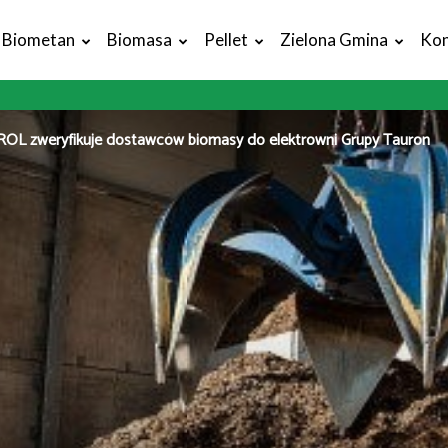
Biometan
Biomasa
Pellet
Zielona Gmina
Kon
L zweryfikuje dostawców biomasy do elektrowni Grupy Tauron