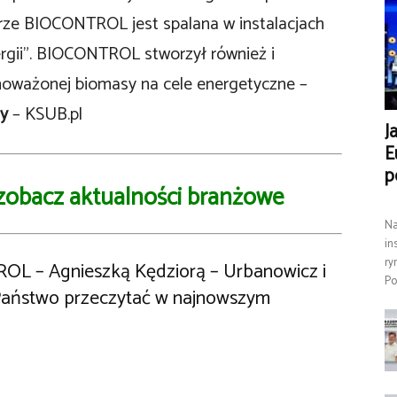
prze BIOCONTROL jest spalana w instalacjach
ergii”. BIOCONTROL stworzył również i
wnoważonej biomasy na cele energetyczne –
sy
– KSUB.pl
J
E
p
 zobacz aktualności branżowe
Na
in
ry
OL – Agnieszką Kędziorą – Urbanowicz i
Po
aństwo przeczytać w najnowszym