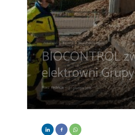
Aktualności
Biomasa
Wiadomości z Polski
BIOCONTROL zwe
elektrowni Grup
Przez
Redakcja
-
27 grudnia 2019