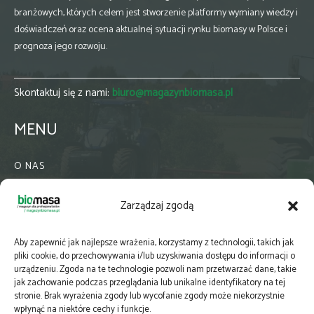
branżowych, których celem jest stworzenie platformy wymiany wiedzy i
doświadczeń oraz ocena aktualnej sytuacji rynku biomasy w Polsce i
prognoza jego rozwoju.
Skontaktuj się z nami:
biuro@magazynbiomasa.pl
MENU
O NAS
KONTAKT
Zarządzaj zgodą
WSPÓŁPRACA
ZIELONA GMINA
Aby zapewnić jak najlepsze wrażenia, korzystamy z technologii, takich jak
PRENUMERATA
pliki cookie, do przechowywania i/lub uzyskiwania dostępu do informacji o
urządzeniu. Zgoda na te technologie pozwoli nam przetwarzać dane, takie
NEWSLETTER
jak zachowanie podczas przeglądania lub unikalne identyfikatory na tej
MAPY
stronie. Brak wyrażenia zgody lub wycofanie zgody może niekorzystnie
wpłynąć na niektóre cechy i funkcje.
E-WYDANIE