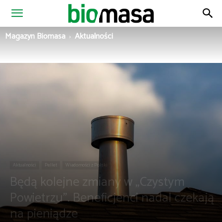
Magazyn
Magazyn Biomasa
Aktualności
Biomasa
Aktualności
Pellet
Wiadomości z Polski
Będą kolejne zmiany w „Czystym
Powietrzu”. Beneficjenci nadal czekają
na pieniądze