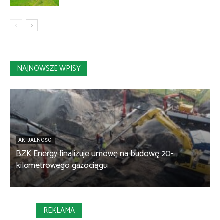
NAJNOWSZE WPISY
AKTUALNOŚCI
BZK Energy finalizuje umowę na budowę 20-
kilometrowego gazociągu
B
REKLAMA