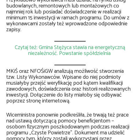
Przykładowo wykonawca musi działać na rynku usług
budowlanych, remontowych lub montażowych co
najmniej rok lub posiadać doświadczenie w realizacji
minimum 15 inwestycji w ramach programu. Do umów z
wykonawcami zostały też wprowadzone odpowiednie
zapisy.
Czytaj też: Gmina Stężyca stawia na energetyczną
niezależność. Powstanie spółdzielnia
MKiŚ oraz NFOŚiGW analizują możliwość stworzenia
tzw. Listy Wykonawców. Wpisane do niej podmioty
musiałyby przejść weryfikację pod kątem kwalifikacji
zawodowych, doświadczenia oraz historii realizowanych
inwestycji. Dołączenie do listy miałoby się odbywać
poprzez stronę internetową.
Wiceministra ponownie podkreśliła, że trwają też prace
nad ustawą dotyczącą pomocy beneficjentom –
osobom fizycznym poszkodowanym podczas realizacji
programu „Czyste Powietrze”.
Dokument ma udzielić
pomocy tym, którzy zostali wykorzystani przez