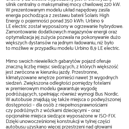
silnik centralny o maksymalnej mocy chwilowej 220 kW.
W prezentowanym modelu układ napędowy zasila
energia pochodząca z zestawu baterii Solaris High
Energy o pojemności ponad 350 kWh. Urbino 9
LE electric został wyposażony w ogrzewanie hybrydowe.
Zamontowanie dodatkowych magazynów energii oraz
optymalizacja jej zużycia pozwala na pokonywanie dużo
większych dystansów na jednym ładowaniu, niż było
to możliwe w przypadku modelu Urbino 8,9 LE electric.
Mimo swoich niewielkich gabarytów pojazd oferuje
znaczną liczbę miejsc siedzących, z których większość
jest zwrócona w kierunku jazdy. Przestronne,
klimatyzowane wnętrze pomieści nawet 31 wygodnych
siedzeń. Zwiększona odległości pomiędzy fotelami
w premierowym modelu gwarantuje wygodę
podróżujących, spełniając również wymogi Bus Nordic.
W autobusie znajdują się także miejsca o podwyższonej
dostępności – dla osób z niepełnosprawnościami
czy podróżnych z wózkami dziecięcymi – oraz
opcjonalnie miejsca siedzące wyposażone w ISO-FIX.
Dzięki unowocześnionej konstrukcji w tylnej części
autobusu uzyskano więcej przestrzeni nad głowami