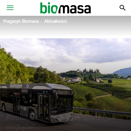
Magazyn
Magazyn Biomasa
Aktualności
Biomasa
Aktualności
Biopaliwa
Elektromobilność
Wiadomości z Polski
Autobus na wodór – jak działa i jak
wygląda?