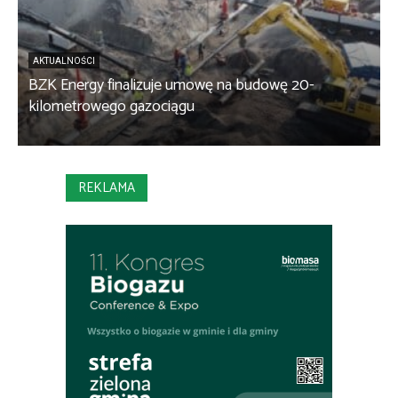
AKTUALNOŚCI
BZK Energy finalizuje umowę na budowę 20-
kilometrowego gazociągu
B
REKLAMA