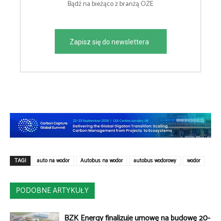
Bądź na bieżąco z branżą OZE
Zapisz się do newslettera
TAGI
auto na wodór
Autobus na wodór
autobus wodorowy
wodór
PODOBNE ARTYKUŁY
BZK Energy finalizuje umowę na budowę 20-