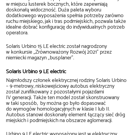
w miejscu lusterek bocznych, które zapewniają
doskonałą widoczność. Duża paleta wyboru
dodatkowego wyposażenia spełnia potrzeby zarówno
ruchu miejskiego, jak i tras podmiejskich, pozwala także
idealne dobrać konfigurację do indywidualnych potrzeb
operatora.
Solaris Urbino 15 LE electric został nagrodzony
w konkursie „Zrównoważony Rozwój 2021” przez
niemiecki magazyn „busplaner”.
Solaris Urbino 9 LE electric
Najmłodszy członek elektrycznej rodziny Solaris Urbino
– 9-metrowy, niskowejściowy autobus elektryczny
został zunifikowany z pozostałymi pojazdami
IV generacji. Także ten model został skonstruowany
w taki sposób, by można go było dopasować
do wymogów homologacyjnych w klasie I lub II.
Autobus stanowi doskonały element łączący sieć dróg
miejskich i podmiejskich na obszarze aglomeracji.
Urbino 9 LE electric wyposażony jest w elektryczny