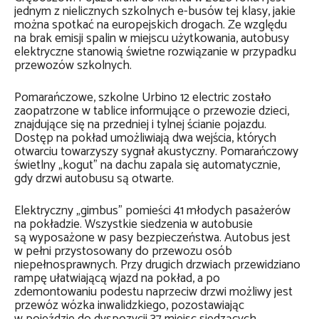
jednym z nielicznych szkolnych e-busów tej klasy, jakie
można spotkać na europejskich drogach. Ze względu
na brak emisji spalin w miejscu użytkowania, autobusy
elektryczne stanowią świetne rozwiązanie w przypadku
przewozów szkolnych.
Pomarańczowe, szkolne Urbino 12 electric zostało
zaopatrzone w tablice informujące o przewozie dzieci,
znajdujące się na przedniej i tylnej ścianie pojazdu.
Dostęp na pokład umożliwiają dwa wejścia, których
otwarciu towarzyszy sygnał akustyczny. Pomarańczowy
świetlny „kogut” na dachu zapala się automatycznie,
gdy drzwi autobusu są otwarte.
Elektryczny „gimbus” pomieści 41 młodych pasażerów
na pokładzie. Wszystkie siedzenia w autobusie
są wyposażone w pasy bezpieczeństwa. Autobus jest
w pełni przystosowany do przewozu osób
niepełnosprawnych. Przy drugich drzwiach przewidziano
rampę ułatwiającą wjazd na pokład, a po
zdemontowaniu podestu naprzeciw drzwi możliwy jest
przewóz wózka inwalidzkiego, pozostawiając