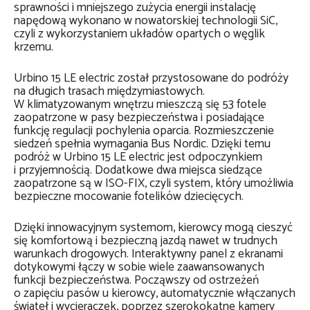
sprawności i mniejszego zużycia energii instalację
napędową wykonano w nowatorskiej technologii SiC,
czyli z wykorzystaniem układów opartych o węglik
krzemu.
Urbino 15 LE electric został przystosowane do podróży
na długich trasach międzymiastowych.
W klimatyzowanym wnętrzu mieszczą się 53 fotele
zaopatrzone w pasy bezpieczeństwa i posiadające
funkcję regulacji pochylenia oparcia. Rozmieszczenie
siedzeń spełnia wymagania Bus Nordic. Dzięki temu
podróż w Urbino 15 LE electric jest odpoczynkiem
i przyjemnością. Dodatkowe dwa miejsca siedzące
zaopatrzone są w ISO-FIX, czyli system, który umożliwia
bezpieczne mocowanie fotelików dziecięcych.
Dzięki innowacyjnym systemom, kierowcy mogą cieszyć
się komfortową i bezpieczną jazdą nawet w trudnych
warunkach drogowych. Interaktywny panel z ekranami
dotykowymi łączy w sobie wiele zaawansowanych
funkcji bezpieczeństwa. Począwszy od ostrzeżeń
o zapięciu pasów u kierowcy, automatycznie włączanych
świateł i wycieraczek, poprzez szerokokątne kamery