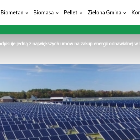
Biometan
Biomasa
Pellet
Zielona Gmina
Kon
pisuje jedną z największych umów na zakup energii odnawialnej w 