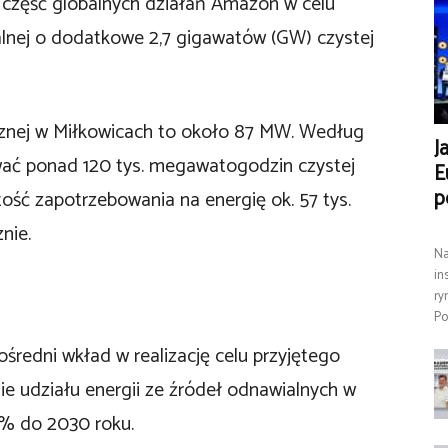
o część globalnych działań Amazon w celu
ialnej o dodatkowe 2,7 gigawatów (GW) czystej
cznej w Miłkowicach to około 87 MW. Według
J
ać ponad 120 tys. megawatogodzin czystej
E
p
ość zapotrzebowania na energię ok. 57 tys.
nie.
Na
in
ry
Po
średni wkład w realizację celu przyjętego
nie udziału energii ze źródeł odnawialnych w
3% do 2030 roku.