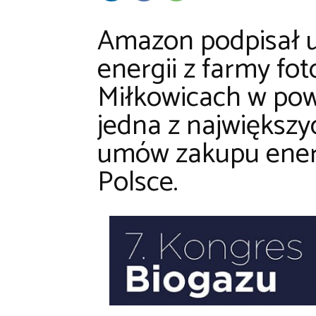
Amazon podpisał 
energii z farmy fo
Miłkowicach w powi
jedna z największ
umów zakupu energ
Polsce.