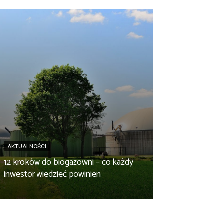
AKTUALNOŚCI
AKTUALNOŚCI
12 kroków do biogazowni – co każdy
Budowa biogazow
inwestor wiedzieć powinien
musisz odpowie