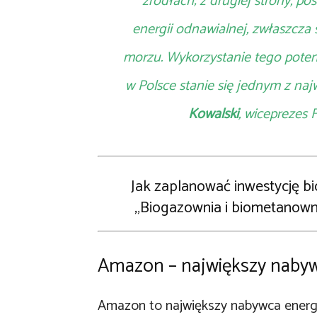
źródłach; z drugiej strony, p
energii odnawialnej, zwłaszcza s
morzu. Wykorzystanie tego pot
w Polsce stanie się jednym z naj
Kowalski
, wiceprezes
Jak zaplanować inwestycję b
„Biogazownia i biometanownia 
Amazon – największy nabywc
Amazon to największy nabywca energii