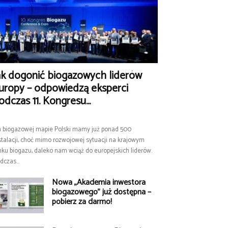
ak dogonić biogazowych liderów
uropy – odpowiedzą eksperci
odczas 11. Kongresu...
 biogazowej mapie Polski mamy już ponad 500
stalacji, choć mimo rozwojowej sytuacji na krajowym
nku biogazu, daleko nam wciąż do europejskich liderów.
dczas...
Nowa „Akademia inwestora
biogazowego” już dostępna –
pobierz za darmo!