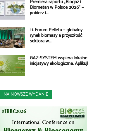
Premiera raportu „Biogaz i
Biometan w Polsce 2026” –
pobierz i...
11. Forum Pelletu – globalny
rynek biomasy a przyszłość
sektora w...
GAZ-SYSTEM wspiera lokalne
inicjatywy ekologiczne. Aplikuj!
NAJNOWSZE WYDANIE