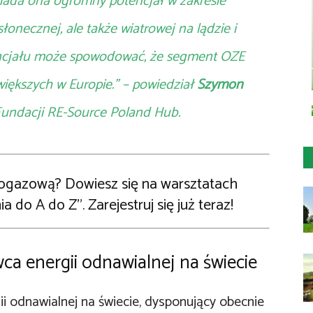
osiada ona ogromny potencjał w zakresie
łonecznej, ale także wiatrowej na lądzie i
encjału może spowodować, że segment OZE
większych w Europie.” – powiedział
Szymon
 Fundacji RE-Source Poland Hub.
iogazową? Dowiesz się na warsztatach
do A do Z”. Zarejestruj się już teraz!
a energii odnawialnej na świecie
 odnawialnej na świecie, dysponujący obecnie