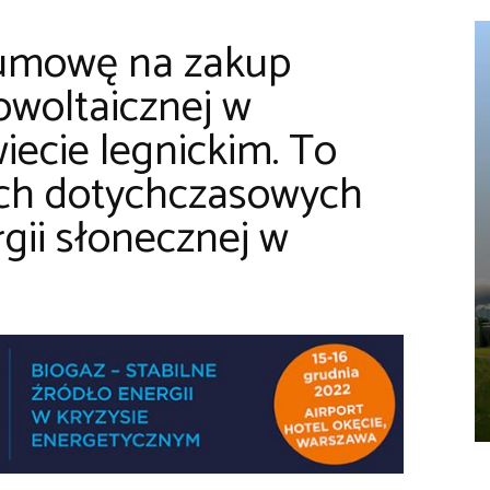
umowę na zakup
towoltaicznej w
ecie legnickim. To
ych dotychczasowych
ii słonecznej w