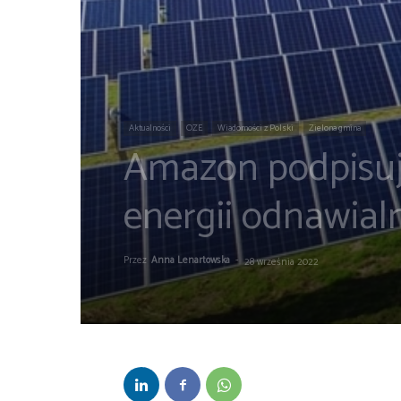
Aktualności
OZE
Wiadomości z Polski
Zielona gmina
Amazon podpisuj
energii odnawial
Przez
Anna Lenartowska
-
28 września 2022