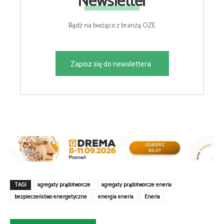
Newsletter
Bądź na bieżąco z branżą OZE
Zapisz się do newslettera
TAGI
agregaty prądotwórcze
agregaty prądotwórcze eneria
bezpieczeństwo energetyczne
energia eneria
Eneria