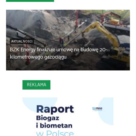
AKTUALNOŚCI
BZK Energy finalizuje umowę na budowę 20-
kilometrowego gazociągu
B
REKLAMA