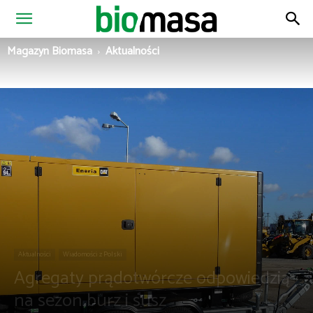
Magazyn
Magazyn Biomasa
Aktualności
Biomasa
Aktualności
Wiadomości z Polski
Agregaty prądotwórcze odpowiedzią
na sezon burz i susz