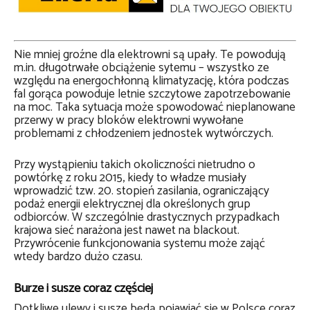
Nie mniej groźne dla elektrowni są upały. Te powodują
m.in. długotrwałe obciążenie sytemu – wszystko ze
względu na energochłonną klimatyzację, która podczas
fal gorąca powoduje letnie szczytowe zapotrzebowanie
na moc. Taka sytuacja może spowodować nieplanowane
przerwy w pracy bloków elektrowni wywołane
problemami z chłodzeniem jednostek wytwórczych.
Przy wystąpieniu takich okoliczności nietrudno o
powtórkę z roku 2015, kiedy to władze musiały
wprowadzić tzw. 20. stopień zasilania, ograniczający
podaż energii elektrycznej dla określonych grup
odbiorców. W szczególnie drastycznych przypadkach
krajowa sieć narażona jest nawet na blackout.
Przywrócenie funkcjonowania systemu może zająć
wtedy bardzo dużo czasu.
Burze i susze coraz częściej
Dotkliwe ulewy i susze będą pojawiać się w Polsce coraz