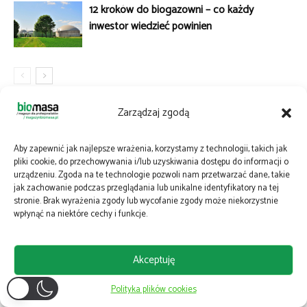
12 kroków do biogazowni – co każdy
inwestor wiedzieć powinien
Zarządzaj zgodą
NAJNOWSZE WPISY
Aby zapewnić jak najlepsze wrażenia, korzystamy z technologii, takich jak
pliki cookie, do przechowywania i/lub uzyskiwania dostępu do informacji o
urządzeniu. Zgoda na te technologie pozwoli nam przetwarzać dane, takie
jak zachowanie podczas przeglądania lub unikalne identyfikatory na tej
stronie. Brak wyrażenia zgody lub wycofanie zgody może niekorzystnie
wpłynąć na niektóre cechy i funkcje.
AKTUALNOŚCI
OPEC GRUDZIĄDZ – wyjątkowa instalacja w skali
S
Akceptuję
Polski [WIDEO]
m
Polityka plików cookies