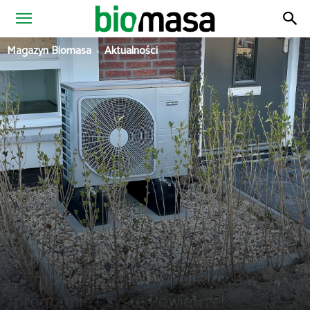
Magazyn
Magazyn Biomasa
Aktualności
Biomasa
Aktualności
Dofinansowania
OZE
Pellet
Zmiany zasad dofinansowania na
pompy ciepła i kotły pelletowe w
programie Czyste Powietrze!