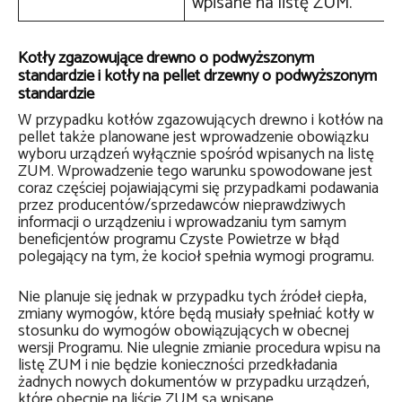
wpisane na listę ZUM.
Kotły zgazowujące drewno o podwyższonym
standardzie i kotły na pellet drzewny o podwyższonym
standardzie
W przypadku kotłów zgazowujących drewno i kotłów na
pellet także planowane jest wprowadzenie obowiązku
wyboru urządzeń wyłącznie spośród wpisanych na listę
ZUM. Wprowadzenie tego warunku spowodowane jest
coraz częściej pojawiającymi się przypadkami podawania
przez producentów/sprzedawców nieprawdziwych
informacji o urządzeniu i wprowadzaniu tym samym
beneficjentów programu Czyste Powietrze w błąd
polegający na tym, że kocioł spełnia wymogi programu.
Nie planuje się jednak w przypadku tych źródeł ciepła,
zmiany wymogów, które będą musiały spełniać kotły w
stosunku do wymogów obowiązujących w obecnej
wersji Programu. Nie ulegnie zmianie procedura wpisu na
listę ZUM i nie będzie konieczności przedkładania
żadnych nowych dokumentów w przypadku urządzeń,
które obecnie na liście ZUM są wpisane.