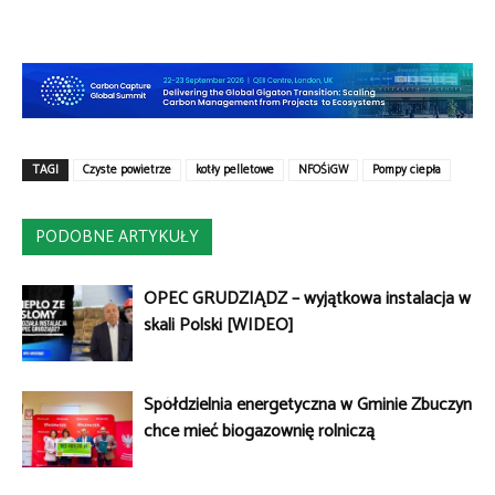
TAGI
Czyste powietrze
kotły pelletowe
NFOŚiGW
Pompy ciepła
PODOBNE ARTYKUŁY
OPEC GRUDZIĄDZ – wyjątkowa instalacja w
skali Polski [WIDEO]
Spółdzielnia energetyczna w Gminie Zbuczyn
chce mieć biogazownię rolniczą