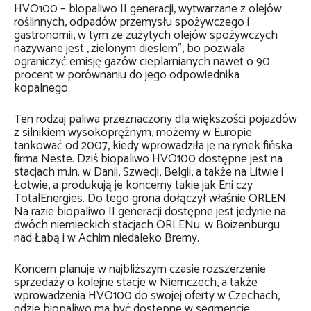
HVO100 – biopaliwo II generacji, wytwarzane z olejów
roślinnych, odpadów przemysłu spożywczego i
gastronomii, w tym ze zużytych olejów spożywczych
nazywane jest „zielonym dieslem”, bo pozwala
ograniczyć emisję gazów cieplarnianych nawet o 90
procent w porównaniu do jego odpowiednika
kopalnego.
Ten rodzaj paliwa przeznaczony dla większości pojazdów
z silnikiem wysokoprężnym, możemy w Europie
tankować od 2007, kiedy wprowadziła je na rynek fińska
firma Neste. Dziś biopaliwo HVO100 dostępne jest na
stacjach m.in. w Danii, Szwecji, Belgii, a także na Litwie i
Łotwie, a produkują je koncerny takie jak Eni czy
TotalEnergies. Do tego grona dołączył właśnie ORLEN.
Na razie biopaliwo II generacji dostępne jest jedynie na
dwóch niemieckich stacjach ORLENu: w Boizenburgu
nad Łabą i w Achim niedaleko Bremy.
Koncern planuje w najbliższym czasie rozszerzenie
sprzedaży o kolejne stacje w Niemczech, a także
wprowadzenia HVO100 do swojej oferty w Czechach,
gdzie biopaliwo ma być dostępne w segmencie