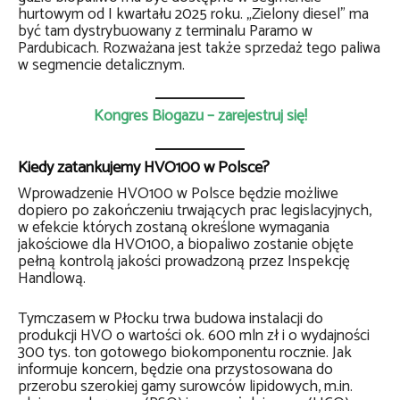
hurtowym od I kwartału 2025 roku. „Zielony diesel” ma
być tam dystrybuowany z terminalu Paramo w
Pardubicach. Rozważana jest także sprzedaż tego paliwa
w segmencie detalicznym.
Kongres Biogazu – zarejestruj się!
Kiedy zatankujemy HVO100 w Polsce?
Wprowadzenie HVO100 w Polsce będzie możliwe
dopiero po zakończeniu trwających prac legislacyjnych,
w efekcie których zostaną określone wymagania
jakościowe dla HVO100, a biopaliwo zostanie objęte
pełną kontrolą jakości prowadzoną przez Inspekcję
Handlową.
Tymczasem w Płocku trwa budowa instalacji do
produkcji HVO o wartości ok. 600 mln zł i o wydajności
300 tys. ton gotowego biokomponentu rocznie. Jak
informuje koncern, będzie ona przystosowana do
przerobu szerokiej gamy surowców lipidowych, m.in.