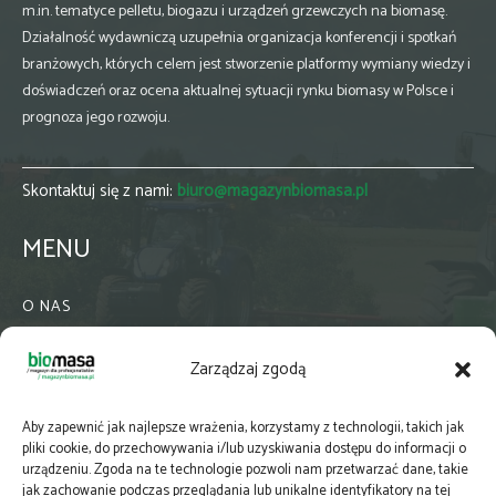
m.in. tematyce pelletu, biogazu i urządzeń grzewczych na biomasę.
Działalność wydawniczą uzupełnia organizacja konferencji i spotkań
branżowych, których celem jest stworzenie platformy wymiany wiedzy i
doświadczeń oraz ocena aktualnej sytuacji rynku biomasy w Polsce i
prognoza jego rozwoju.
Skontaktuj się z nami:
biuro@magazynbiomasa.pl
MENU
O NAS
KONTAKT
Zarządzaj zgodą
WSPÓŁPRACA
ZIELONA GMINA
Aby zapewnić jak najlepsze wrażenia, korzystamy z technologii, takich jak
PRENUMERATA
pliki cookie, do przechowywania i/lub uzyskiwania dostępu do informacji o
urządzeniu. Zgoda na te technologie pozwoli nam przetwarzać dane, takie
NEWSLETTER
jak zachowanie podczas przeglądania lub unikalne identyfikatory na tej