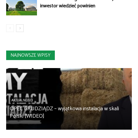
inwestor wiedzieć powinien
NAJNOWSZE WPISY
AKTUALNOŚCI
OPEC GRUDZIĄDZ – wyjątkowa instalacja w skali
S
Polski [WIDEO]
m