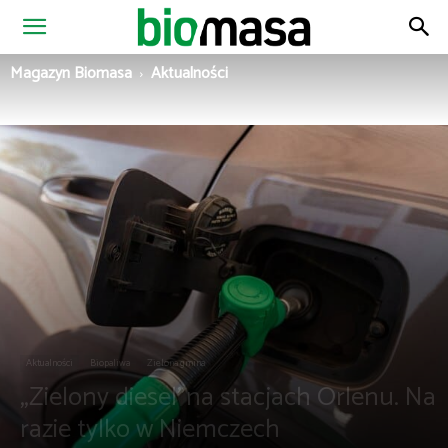
Magazyn
Magazyn Biomasa
Aktualności
Biomasa
Aktualności
Biopaliwa
Zielona gmina
„Zielony diesel”na stacjach Orlenu. Na
razie tylko w Niemczech