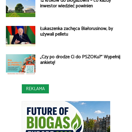
12 kroków do biogazowni – co każdy
inwestor wiedzieć powinien
Łukaszenka zachęca Białorusinów, by
używali pelletu
„Czy po drodze Ci do PSZOKu?” Wypełnij
ankietę!
REKLAMA