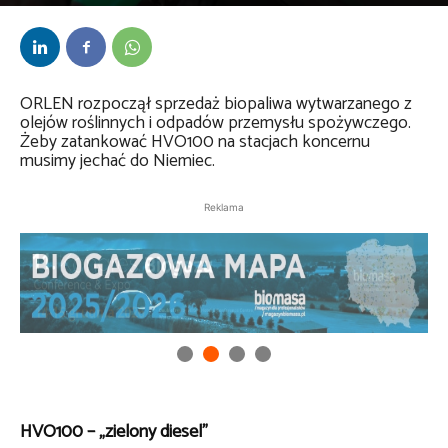
Przez
Anna Lenartowska
-
7 października 2024
ORLEN rozpoczął sprzedaż biopaliwa wytwarzanego z
olejów roślinnych i odpadów przemysłu spożywczego.
Żeby zatankować HVO100 na stacjach koncernu
musimy jechać do Niemiec.
Reklama
HVO100 – „zielony diesel”