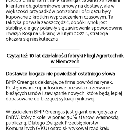
FOCUS online Earth, BMP Greengas zawarło ze swoimi
klientami długoterminowe umowy na dostawy, ale w
większości przypadków potrzebne ilości gazu były
kupowane z krótkim wyprzedzeniem czasowym. Ta
taktyka pozwala zaoszczędzić, dopóki rynek jest
stabilny, ale gdy pojawiły się zawirowania spowodowane
inwazją Rosji na Ukrainę w lutym 2022 r., strategia
okazała się nieskuteczna.
Czytaj też: 10 lat działalności fabryki Fliegl Agrartechnik
w Niemczech
Dostawca biogazu nie powiedział ostatniego słowa
BMP Greengas deklaruje, że firma powróci na rynek.
Postępowanie upadłościowe pozwala na zerwanie
bieżących umów i zawiązanie nowych, które będą lepiej
dopasowane do bieżącej sytuacji rynkowej.
Właścicielem BMP Greengas jest gigant energetyczny
EnBW, który z kolei w ponad 90% stanowi własnością
publiczną. Dlatego Związek Przedsiębiorstw
Komunalnych (VKU) ostro skrytykował rząd kraju