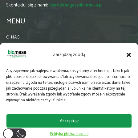
Skontaktuj się z nami:
biuro@magazynbiomasa.pl
MENU
O NAS
KONTAKT
Zarządzaj zgodą
WSPÓŁPRACA
ZIELONA GMINA
Aby zapewnić jak najlepsze wrażenia, korzystamy z technologii, takich jak
PRENUMERATA
pliki cookie, do przechowywania i/lub uzyskiwania dostępu do informacji o
urządzeniu. Zgoda na te technologie pozwoli nam przetwarzać dane, takie
NEWSLETTER
jak zachowanie podczas przeglądania lub unikalne identyfikatory na tej
MAPY
stronie. Brak wyrażenia zgody lub wycofanie zgody może niekorzystnie
wpłynąć na niektóre cechy i funkcje.
E-WYDANIE
KATALOGI BRANŻOWE
Akceptuję
POLITYKA PRYWATNOŚCI
Polityka plików cookies