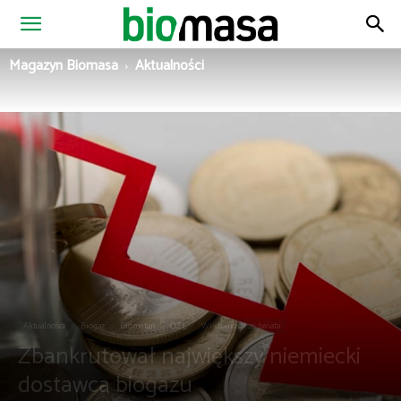
Magazyn
Magazyn Biomasa
Aktualności
Biomasa
Aktualności
Biogaz
Biometan
OZE
Wiadomości ze świata
Zbankrutował największy niemiecki
dostawca biogazu