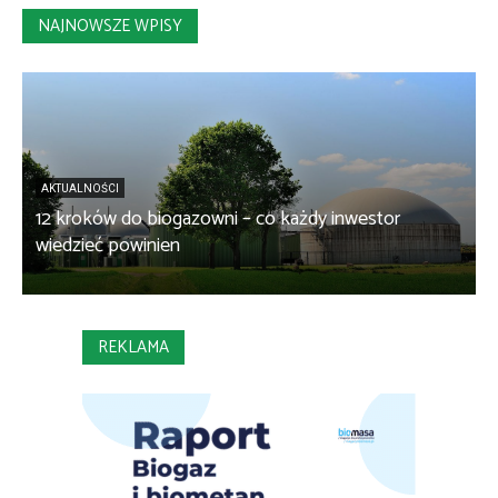
NAJNOWSZE WPISY
AKTUALNOŚCI
12 kroków do biogazowni – co każdy inwestor
B
wiedzieć powinien
REKLAMA