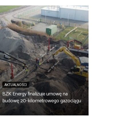
AKTUALNOŚCI
BZK Energy finalizuje umowę na
AKTUALNOŚCI
budowę 20-kilometrowego gazociągu
Biopaliwo z fus