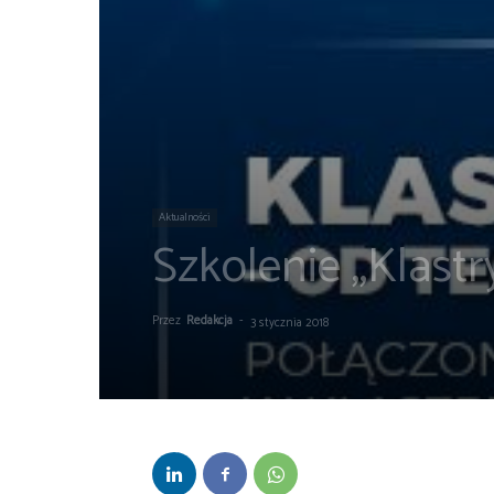
Aktualności
Szkolenie „Klastry
Przez
Redakcja
-
3 stycznia 2018