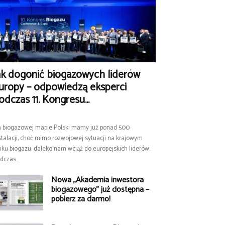
ak dogonić biogazowych liderów
uropy – odpowiedzą eksperci
odczas 11. Kongresu...
 biogazowej mapie Polski mamy już ponad 500
stalacji, choć mimo rozwojowej sytuacji na krajowym
nku biogazu, daleko nam wciąż do europejskich liderów.
dczas...
Nowa „Akademia inwestora
biogazowego” już dostępna –
pobierz za darmo!