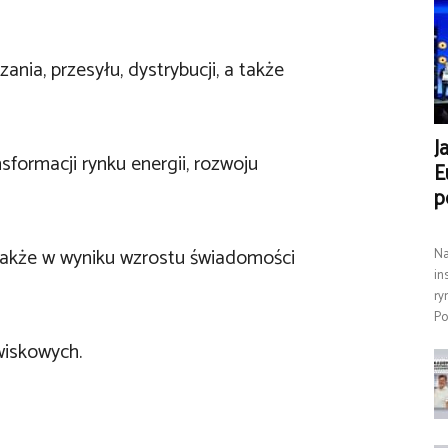
nia, przesyłu, dystrybucji, a także
J
sformacji rynku energii, rozwoju
E
p
 także w wyniku wzrostu świadomości
Na
in
ry
Po
wiskowych.