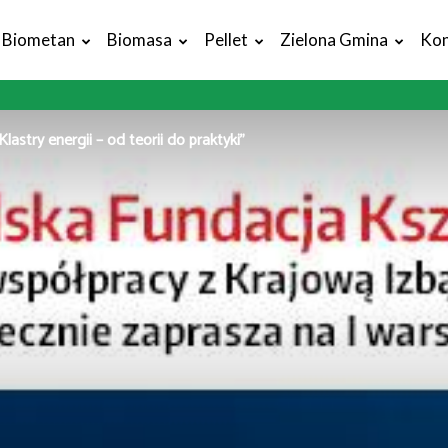
Biometan
Biomasa
Pellet
Zielona Gmina
Kon
Klastry energii – od teorii do praktyki”