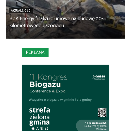
AKTUALNOŚCI
BZK Energy finalizuje umowę na budowę 20-
kilometrowego gazociągu
B
REKLAMA