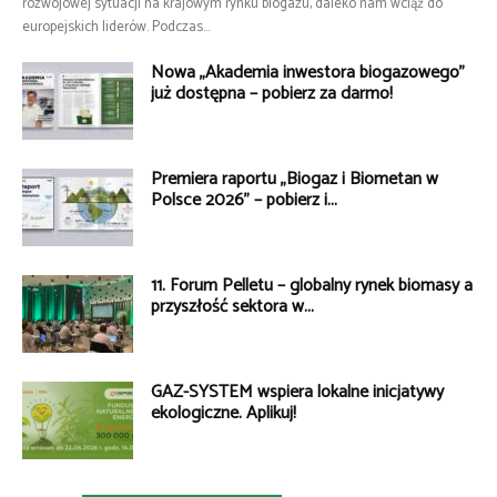
rozwojowej sytuacji na krajowym rynku biogazu, daleko nam wciąż do
europejskich liderów. Podczas...
Nowa „Akademia inwestora biogazowego”
już dostępna – pobierz za darmo!
Premiera raportu „Biogaz i Biometan w
Polsce 2026” – pobierz i...
11. Forum Pelletu – globalny rynek biomasy a
przyszłość sektora w...
GAZ-SYSTEM wspiera lokalne inicjatywy
ekologiczne. Aplikuj!