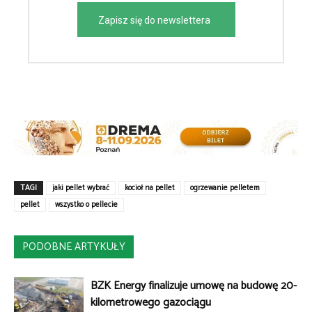
Zapisz się do newslettera
TAGI
jaki pellet wybrać
kocioł na pellet
ogrzewanie pelletem
pellet
wszystko o pellecie
PODOBNE ARTYKUŁY
BZK Energy finalizuje umowę na budowę 20-
kilometrowego gazociągu