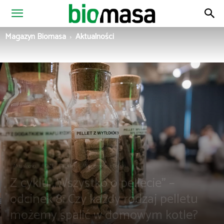
Magazyn
Magazyn Biomasa
Aktualności
Biomasa
Aktualności
OZE
Pellet
Wiadomości z Polski
Z cyklu „Wszystko o pellecie” –
odcinek 8: Czy każdy rodzaj pelletu
możemy spalić w domowym kotle?