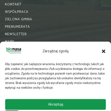
KONTAKT
WSPÓŁPRACA
ZIELONA GMINA
PRENUMERATA
NEWSLETTER
MAPY
E-WYDANIE
Zarządzaj zgodą
KATALOGI BRANŻOWE
POLITYKA PRYWATNOŚCI
Aby zapewnić jak najlepsze wrażenia, korzystamy z technologii, takich jak
pliki cookie, do przechowywania i/lub uzyskiwania dostępu do informacji o
urządzeniu. Zgoda na te technologie pozwoli nam przetwarzać dane, takie
jak zachowanie podczas przeglądania lub unikalne identyfikatory na tej
stronie. Brak wyrażenia zgody lub wycofanie zgody może niekorzystnie
wpłynąć na niektóre cechy i funkcje.
Akceptuję