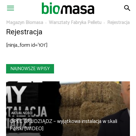
Magazyn
Magazyn Biomasa
Warsztaty Fabryka Pelletu
Rejestracja
Rejestracja
Biomasa
[ninja_form id=’101′]
NAJNOWSZE WPISY
AKTUALNOŚCI
OPEC GRUDZIĄDZ – wyjątkowa instalacja w skali
S
Polski [WIDEO]
m