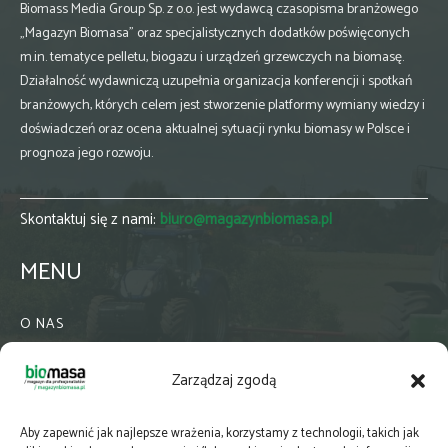
Biomass Media Group Sp. z o.o. jest wydawcą czasopisma branżowego
„Magazyn Biomasa” oraz specjalistycznych dodatków poświęconych
m.in. tematyce pelletu, biogazu i urządzeń grzewczych na biomasę.
Działalność wydawniczą uzupełnia organizacja konferencji i spotkań
branżowych, których celem jest stworzenie platformy wymiany wiedzy i
doświadczeń oraz ocena aktualnej sytuacji rynku biomasy w Polsce i
prognoza jego rozwoju.
Skontaktuj się z nami:
biuro@magazynbiomasa.pl
MENU
O NAS
KONTAKT
Zarządzaj zgodą
WSPÓŁPRACA
ZIELONA GMINA
Aby zapewnić jak najlepsze wrażenia, korzystamy z technologii, takich jak
PRENUMERATA