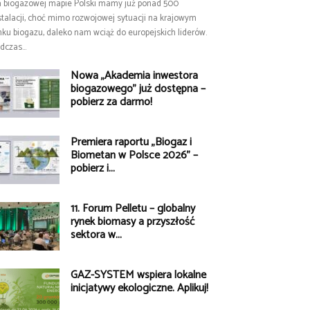
 biogazowej mapie Polski mamy już ponad 500
stalacji, choć mimo rozwojowej sytuacji na krajowym
nku biogazu, daleko nam wciąż do europejskich liderów.
dczas...
Nowa „Akademia inwestora
biogazowego” już dostępna –
pobierz za darmo!
Premiera raportu „Biogaz i
Biometan w Polsce 2026” –
pobierz i...
11. Forum Pelletu – globalny
rynek biomasy a przyszłość
sektora w...
GAZ-SYSTEM wspiera lokalne
inicjatywy ekologiczne. Aplikuj!