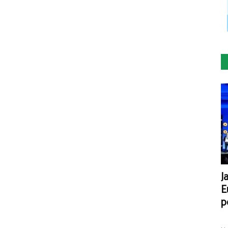
J
E
p