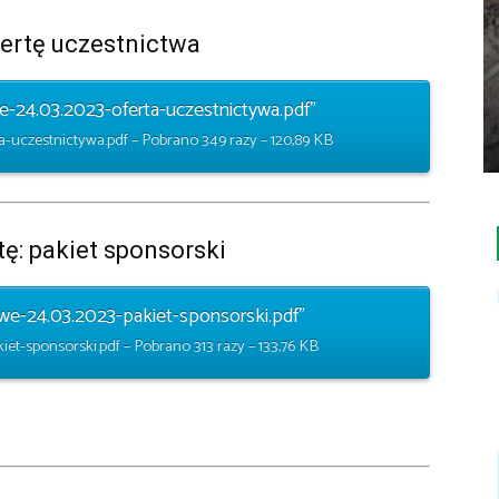
fertę uczestnictwa
e-24.03.2023-oferta-uczestnictywa.pdf”
a-uczestnictywa.pdf – Pobrano 349 razy – 120,89 KB
tę: pakiet sponsorski
we-24.03.2023-pakiet-sponsorski.pdf”
et-sponsorski.pdf – Pobrano 313 razy – 133,76 KB