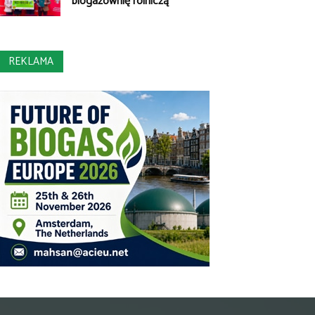
biogazownię rolniczą
REKLAMA