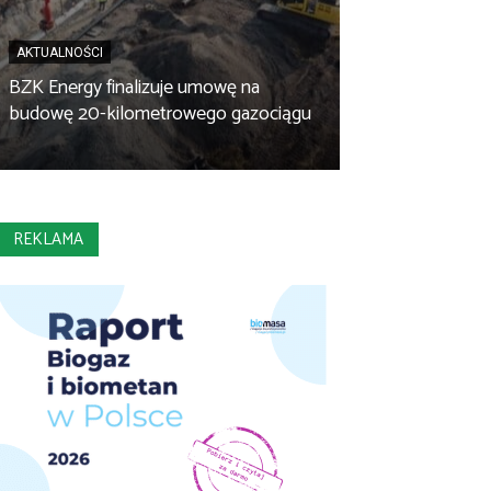
AKTUALNOŚCI
BZK Energy finalizuje umowę na
AKTUALNOŚCI
budowę 20-kilometrowego gazociągu
Biopaliwo z fus
REKLAMA