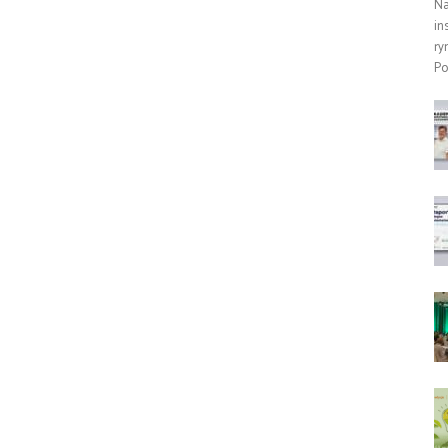
Na
in
ry
Po