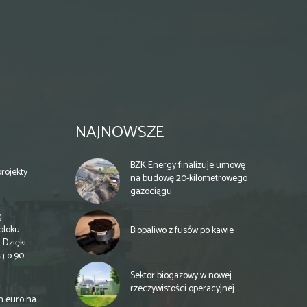
NAJNOWSZE
BZK Energy finalizuje umowę
rojekty
na budowę 20-kilometrowego
gazociągu
ą
bloku
Biopaliwo z fusów po kawie
 Dzięki
ą o 90
Sektor biogazowy w nowej
rzeczywistości operacyjnej
n euro na