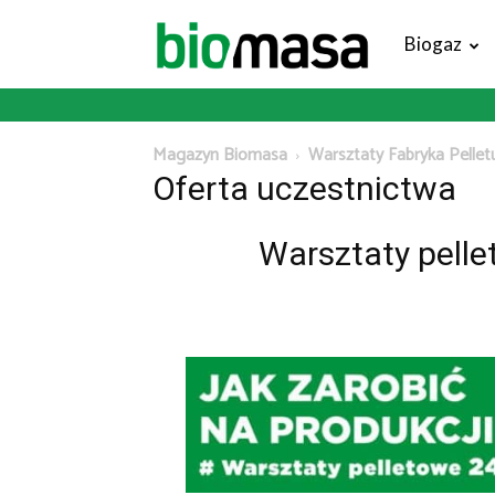
Magazyn
Biogaz
Biomasa
Magazyn Biomasa
Warsztaty Fabryka Pellet
Oferta uczestnictwa
Warsztaty pelle