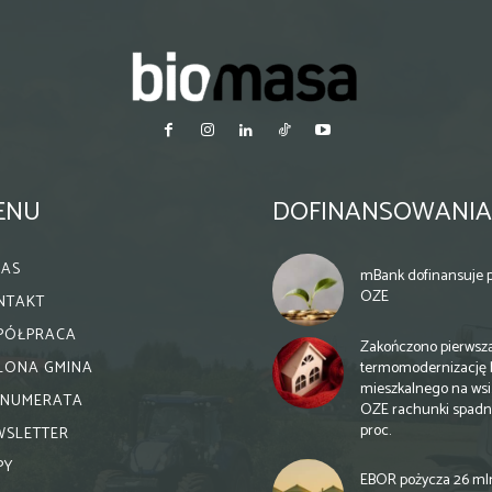
ENU
DOFINANSOWANIA
NAS
mBank dofinansuje p
OZE
NTAKT
PÓŁPRACA
Zakończono pierwsz
termomodernizację 
ELONA GMINA
mieszkalnego na wsi.
ENUMERATA
OZE rachunki spadn
proc.
WSLETTER
PY
EBOR pożycza 26 ml