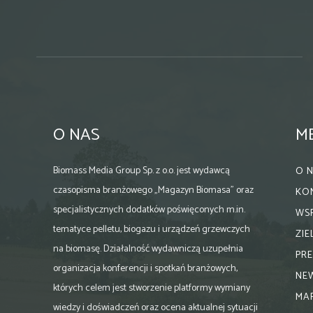
O NAS
M
Biomass Media Group Sp. z o.o. jest wydawcą
O 
czasopisma branżowego „Magazyn Biomasa” oraz
KO
specjalistycznych dodatków poświęconych m.in.
WS
tematyce pelletu, biogazu i urządzeń grzewczych
ZI
na biomasę. Działalność wydawniczą uzupełnia
PR
organizacja konferencji i spotkań branżowych,
NE
których celem jest stworzenie platformy wymiany
MA
wiedzy i doświadczeń oraz ocena aktualnej sytuacji