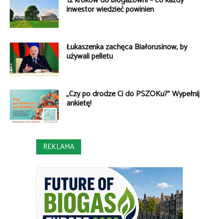
12 kroków do biogazowni – co każdy
inwestor wiedzieć powinien
Łukaszenka zachęca Białorusinów, by
używali pelletu
„Czy po drodze Ci do PSZOKu?” Wypełnij
ankietę!
REKLAMA