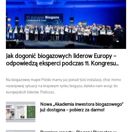
Jak dogonić biogazowych liderów Europy –
odpowiedzą eksperci podczas 11. Kongresu...
Na biogazowej mapie Polski mamy już ponad 500 instalacji, choć mimo
rozwojowej sytuacji na krajowym rynku biogazu, daleko nam wciąż do
europejskich liderów. Podczas...
Nowa „Akademia inwestora biogazowego”
już dostępna – pobierz za darmo!