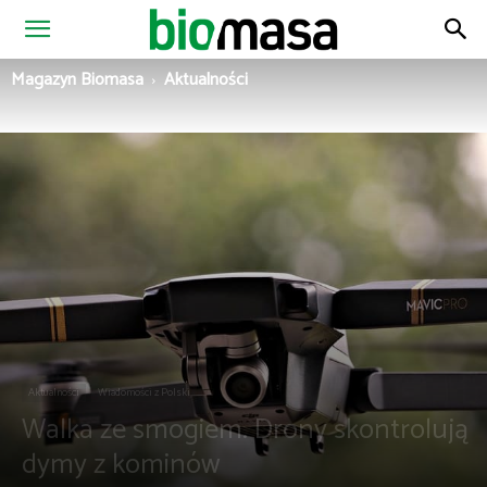
Magazyn
Magazyn Biomasa
Aktualności
Biomasa
Aktualności
Wiadomości z Polski
Walka ze smogiem. Drony skontrolują
dymy z kominów