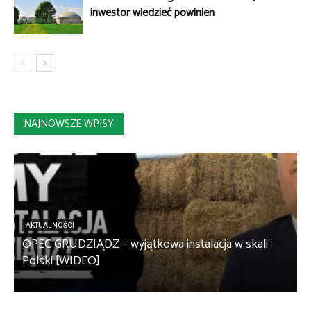
inwestor wiedzieć powinien
NAJNOWSZE WPISY
AKTUALNOŚCI
OPEC GRUDZIĄDZ – wyjątkowa instalacja w skali
S
Polski [WIDEO]
m