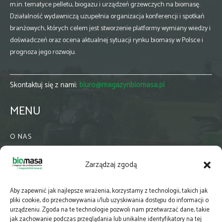
m.in. tematyce pelletu, biogazu i urządzeń grzewczych na biomasę.
Działalność wydawniczą uzupełnia organizacja konferencji i spotkań
branżowych, których celem jest stworzenie platformy wymiany wiedzy i
doświadczeń oraz ocena aktualnej sytuacji rynku biomasy w Polsce i
prognoza jego rozwoju.
Skontaktuj się z nami:
biuro@magazynbiomasa.pl
MENU
O NAS
KONTAKT
Zarządzaj zgodą
WSPÓŁPRACA
ZIELONA GMINA
Aby zapewnić jak najlepsze wrażenia, korzystamy z technologii, takich jak
PRENUMERATA
pliki cookie, do przechowywania i/lub uzyskiwania dostępu do informacji o
urządzeniu. Zgoda na te technologie pozwoli nam przetwarzać dane, takie
NEWSLETTER
jak zachowanie podczas przeglądania lub unikalne identyfikatory na tej