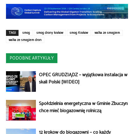
TAGI
smog
smog drony kraków
smog Kraków
walka ze smogiem
walka ze smogiem dron
PODOBNE ARTYKUŁY
OPEC GRUDZIĄDZ – wyjątkowa instalacja w
skali Polski [WIDEO]
Spółdzielnia energetyczna w Gminie Zbuczyn
chce mieć biogazownię rolniczą
12 kroków do biogazowni – co każdy