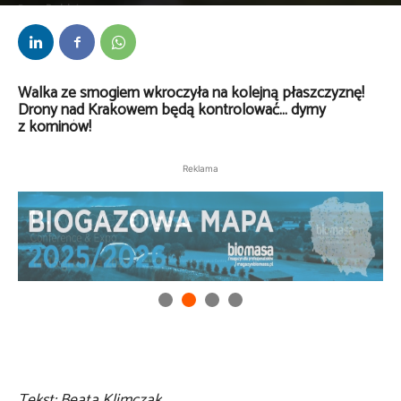
Przez
Redakcja
-
19 grudnia 2017
Walka ze smogiem wkroczyła na kolejną płaszczyznę!
Drony nad Krakowem będą kontrolować… dymy
z kominów!
Reklama
Tekst: Beata Klimczak