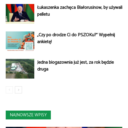
Łukaszenka zachęca Białorusinów, by używali
pelletu
„Czy po drodze Ci do PSZOKu?” Wypełnij
ankietę!
Jedna biogazownia już jest, za rok będzie
druga
NAJNOWSZE WPISY