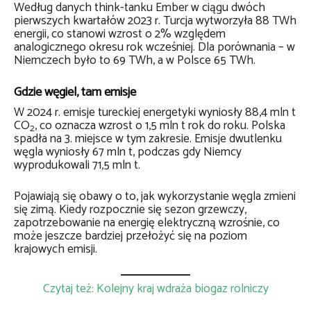
Według danych think-tanku Ember w ciągu dwóch
pierwszych kwartałów 2023 r. Turcja wytworzyła 88 TWh
energii, co stanowi wzrost o 2% względem
analogicznego okresu rok wcześniej. Dla porównania – w
Niemczech było to 69 TWh, a w Polsce 65 TWh.
Gdzie węgiel, tam emisje
W 2024 r. emisje tureckiej energetyki wyniosły 88,4 mln t
CO
, co oznacza wzrost o 1,5 mln t rok do roku. Polska
2
spadła na 3. miejsce w tym zakresie. Emisje dwutlenku
węgla wyniosły 67 mln t, podczas gdy Niemcy
wyprodukowali 71,5 mln t.
Pojawiają się obawy o to, jak wykorzystanie węgla zmieni
się zimą. Kiedy rozpocznie się sezon grzewczy,
zapotrzebowanie na energię elektryczną wzrośnie, co
może jeszcze bardziej przełożyć się na poziom
krajowych emisji.
Czytaj też: Kolejny kraj wdraża biogaz rolniczy