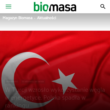
Magazyn
Magazyn Biomasa
Aktualności
Biomasa
Aktualności
Wiadomości ze świata
W Turcji wzrosło wykorzystanie węgla
w energetyce. Polska spadła w
rankingu