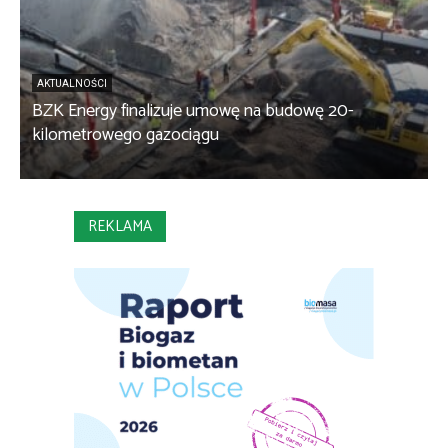
AKTUALNOŚCI
BZK Energy finalizuje umowę na budowę 20-
kilometrowego gazociągu
B
REKLAMA