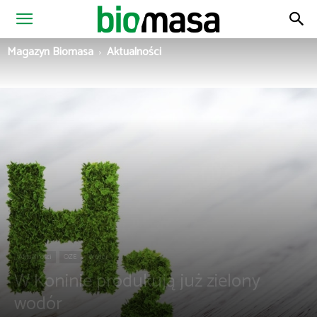
Magazyn
Magazyn Biomasa
Aktualności
Biomasa
Aktualności
OZE
Wodór
W Koninie produkują już zielony
wodór