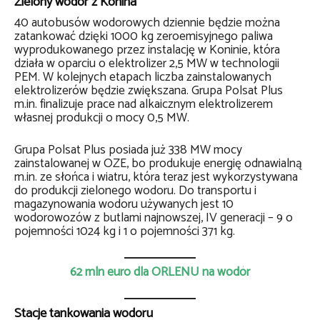
Zielony wodór z Konina
40 autobusów wodorowych dziennie będzie można
zatankować dzięki 1000 kg zeroemisyjnego paliwa
wyprodukowanego przez instalację w Koninie, która
działa w oparciu o elektrolizer 2,5 MW w technologii
PEM. W kolejnych etapach liczba zainstalowanych
elektrolizerów będzie zwiększana. Grupa Polsat Plus
m.in. finalizuje prace nad alkaicznym elektrolizerem
własnej produkcji o mocy 0,5 MW.
Grupa Polsat Plus posiada już 338 MW mocy
zainstalowanej w OZE, bo produkuje energię odnawialną
m.in. ze słońca i wiatru, która teraz jest wykorzystywana
do produkcji zielonego wodoru. Do transportu i
magazynowania wodoru używanych jest 10
wodorowozów z butlami najnowszej, IV generacji – 9 o
pojemności 1024 kg i 1 o pojemności 371 kg.
62 mln euro dla ORLENU na wodór
Stacje tankowania wodoru