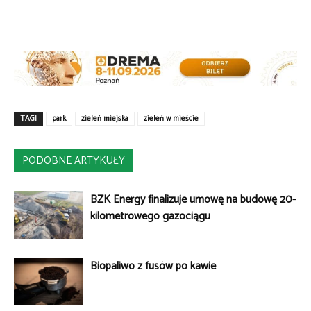
TAGI
park
zieleń miejska
zieleń w mieście
PODOBNE ARTYKUŁY
BZK Energy finalizuje umowę na budowę 20-
kilometrowego gazociągu
Biopaliwo z fusów po kawie