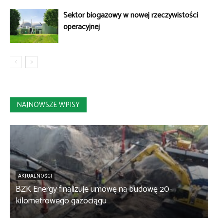
Sektor biogazowy w nowej rzeczywistości
operacyjnej
NAJNOWSZE WPISY
AKTUALNOŚCI
BZK Energy finalizuje umowę na budowę 20-
kilometrowego gazociągu
B