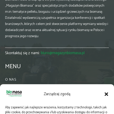
„Magazyn Biomasa” oraz specjalistycznych dodatków poświęconych
m.in. tematyce pelletu, biogazu i urządzeń grzewczych na biomasę.
Działalność wydawniczą uzupełnia organizacja konferencji i spotkań
branżowych, których celem jest stworzenie platformy wymiany wiedzy i
doświadczeń oraz ocena aktualnej sytuacji rynku biomasy w Polsce i
prognoza jego rozwoju.
Skontaktuj się z nami:
biuro@magazynbiomasa.pl
MENU
O NAS
KONTAKT
Zarządzaj zgodą
WSPÓŁPRACA
ZIELONA GMINA
Aby zapewnić jak najlepsze wrażenia, korzystamy z technologii, takich jak
PRENUMERATA
pliki cookie, do przechowywania i/lub uzyskiwania dostępu do informacji o