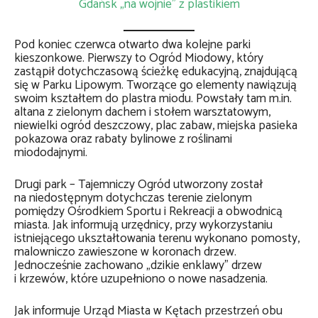
Gdańsk „na wojnie” z plastikiem
Pod koniec czerwca otwarto dwa kolejne parki
kieszonkowe. Pierwszy to Ogród Miodowy, który
zastąpił dotychczasową ścieżkę edukacyjną, znajdującą
się w Parku Lipowym. Tworzące go elementy nawiązują
swoim kształtem do plastra miodu. Powstały tam m.in.
altana z zielonym dachem i stołem warsztatowym,
niewielki ogród deszczowy, plac zabaw, miejska pasieka
pokazowa oraz rabaty bylinowe z roślinami
miododajnymi.
Drugi park – Tajemniczy Ogród utworzony został
na niedostępnym dotychczas terenie zielonym
pomiędzy Ośrodkiem Sportu i Rekreacji a obwodnicą
miasta. Jak informują urzędnicy, przy wykorzystaniu
istniejącego ukształtowania terenu wykonano pomosty,
malowniczo zawieszone w koronach drzew.
Jednocześnie zachowano „dzikie enklawy” drzew
i krzewów, które uzupełniono o nowe nasadzenia.
Jak informuje Urząd Miasta w Kętach przestrzeń obu