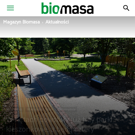
Magazyn
Magazyn Biomasa
Aktualności
Biomasa
Aktualności
Wiadomości z Polski
Zielona gmina
W Kętach powstały już trzy parki
kieszonkowe, a będą cztery