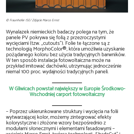
© Fraunhofer ISE/ Zdjęcie Marco Ernst
Wynalazek niemieckich badaczy polega na tym, że
panele PV pokrywa się folią z przezroczystymi
wycięciami (tzw. „cutouts”). Folie te łączone są z
technologią MorphoColor®, która umożliwia uzyskanie
pożądanego koloru bez użycia tradycyjnych barwników.
W ten sposób instalacja fotowoltaiczna może na
przykład imitować dachówki, utrzymując jednocześnie
niemal 100 proc. wydajności tradycyjnych paneli.
W Gliwicach powstał największy w Europie Środkowo-
Wschodniej carport fotowoltaiczny
– Poprzez ukierunkowane struktury i wycięcia na folii
wytwarzającej kolor, możemy zintegrować efekty
kolorystyczne i złożone wzory bezpośrednio z
modułami słonecznymi i elementami fasadowymi –