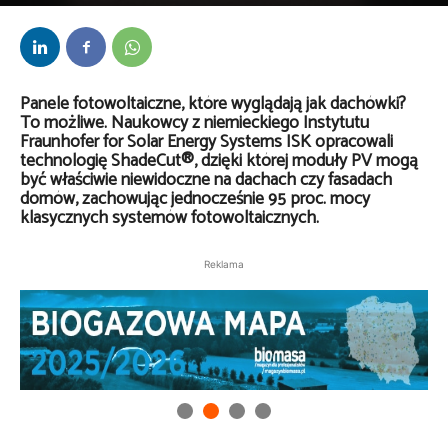
Przez
Anna Lenartowska
-
8 lipca 2026
Panele fotowoltaiczne, które wyglądają jak dachówki?
To możliwe. Naukowcy z niemieckiego Instytutu
Fraunhofer for Solar Energy Systems ISK opracowali
technologię
ShadeCut
®, dzięki której moduły PV mogą
być właściwie niewidoczne na dachach czy fasadach
domów, zachowując jednocześnie 95 proc. mocy
klasycznych systemów fotowoltaicznych.
Reklama