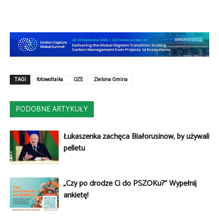
TAGI
fotowoltaika
OZE
Zielona Gmina
PODOBNE ARTYKUŁY
Łukaszenka zachęca Białorusinów, by używali
pelletu
„Czy po drodze Ci do PSZOKu?” Wypełnij
ankietę!