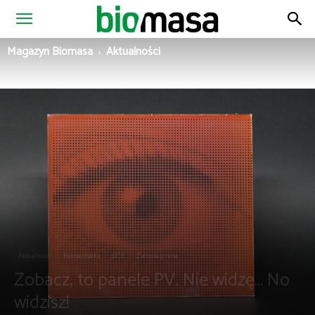
Magazyn
Magazyn Biomasa
Aktualności
Biomasa
Aktualności
Fotowoltaika
OZE
Zielona gmina
Zobacz, to panele PV. Nie widzę… No
widzisz!