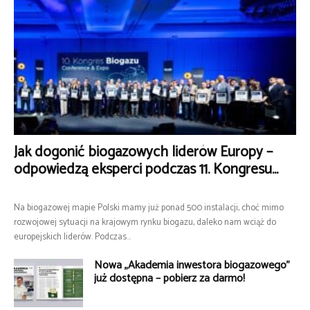
Jak dogonić biogazowych liderów Europy –
odpowiedzą eksperci podczas 11. Kongresu...
Na biogazowej mapie Polski mamy już ponad 500 instalacji, choć mimo
rozwojowej sytuacji na krajowym rynku biogazu, daleko nam wciąż do
europejskich liderów. Podczas...
Nowa „Akademia inwestora biogazowego”
już dostępna – pobierz za darmo!