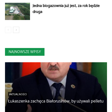
Jedna biogazownia już jest, za rok będzie
druga
NAJNOWSZE WPISY
AKTUALNOŚCI
Łukaszenka zachęca Białorusinów, by używali pelletu
„