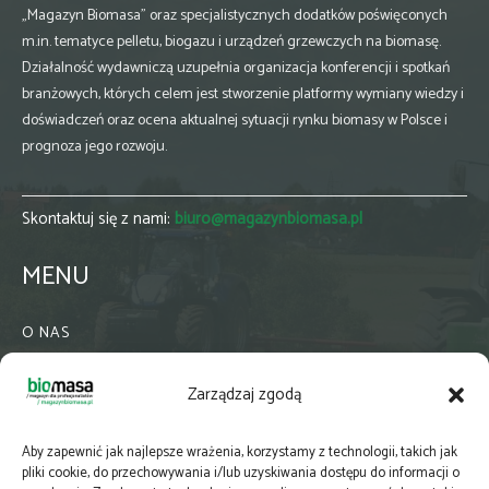
„Magazyn Biomasa” oraz specjalistycznych dodatków poświęconych
m.in. tematyce pelletu, biogazu i urządzeń grzewczych na biomasę.
Działalność wydawniczą uzupełnia organizacja konferencji i spotkań
branżowych, których celem jest stworzenie platformy wymiany wiedzy i
doświadczeń oraz ocena aktualnej sytuacji rynku biomasy w Polsce i
prognoza jego rozwoju.
Skontaktuj się z nami:
biuro@magazynbiomasa.pl
MENU
O NAS
KONTAKT
Zarządzaj zgodą
WSPÓŁPRACA
ZIELONA GMINA
Aby zapewnić jak najlepsze wrażenia, korzystamy z technologii, takich jak
PRENUMERATA
pliki cookie, do przechowywania i/lub uzyskiwania dostępu do informacji o