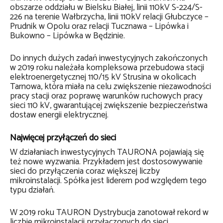
obszarze oddziału w Bielsku Białej, linii 110kV S-224/S-
226 na terenie Wałbrzycha, linii 110kV relacji Głubczyce –
Prudnik w Opolu oraz relacji Tucznawa – Lipówka i
Bukowno – Lipówka w Będzinie.
Do innych dużych zadań inwestycyjnych zakończonych
w 2019 roku należała kompleksowa przebudowa stacji
elektroenergetycznej 110/15 kV Strusina w okolicach
Tarnowa, która miała na celu zwiększenie niezawodności
pracy stacji oraz poprawę warunków ruchowych pracy
sieci 110 kV, gwarantującej zwiększenie bezpieczeństwa
dostaw energii elektrycznej.
Najwięcej przyłączeń do sieci
W działaniach inwestycyjnych TAURONA pojawiają się
też nowe wyzwania. Przykładem jest dostosowywanie
sieci do przyłączenia coraz większej liczby
mikroinstalacji. Spółka jest liderem pod względem tego
typu działań.
W 2019 roku TAURON Dystrybucja zanotował rekord w
liczbie mikroinstalacji przyłączonych do sieci