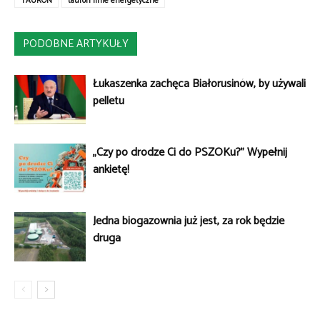
TAURON
tauron linie energetyczne
PODOBNE ARTYKUŁY
Łukaszenka zachęca Białorusinów, by używali
pelletu
„Czy po drodze Ci do PSZOKu?” Wypełnij
ankietę!
Jedna biogazownia już jest, za rok będzie
druga