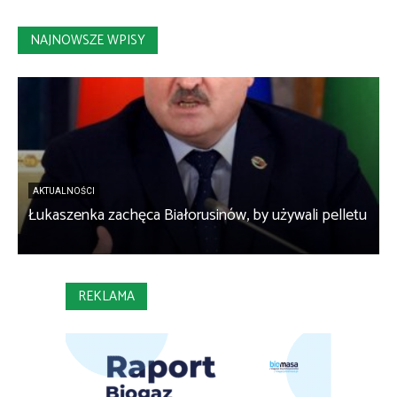
NAJNOWSZE WPISY
AKTUALNOŚCI
Łukaszenka zachęca Białorusinów, by używali pelletu
„
REKLAMA