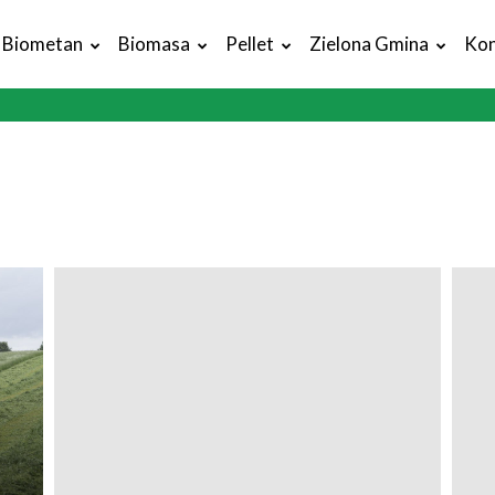
Biometan
Biomasa
Pellet
Zielona Gmina
Kon
ą