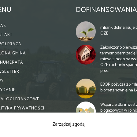
ENU
DOFINANSOWANIA
NAS
mBank dofinansuje p
OZE
NTAKT
PÓŁPRACA
Zakończono pierwsz
termomodernizację 
ELONA GMINA
mieszkalnego na wsi.
ENUMERATA
OZE rachunki spadn
proc.
WSLETTER
PY
EBOR pożycza 26 ml
WYDANIE
biometanownię na Ł
TALOGI BRANŻOWE
Wsparcie dla inwesty
LITYKA PRYWATNOŚCI
biogazowych w rolni
zmiany
Zarządzaj zgodą
Banki otwierają się n
inwestycje biogazow