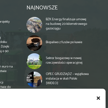
NAJNOWSZE
BZK Energy finalizuje umowę
rojekty
na budowę 20-kilometrowego
gazociągu
ą
bloku
Biopaliwo z fusów po kawie
 Dzięki
ą o 90
Sektor biogazowy w nowej
rzeczywistości operacyjnej
n euro na
otwie
OPEC GRUDZIĄDZ – wyjątkowa
instalacja w skali Polski
cji
[WIDEO]
ctwie do
Spółdzielnia energetyczna w
Gminie Zbuczyn chce mieć
biogazownię rolniczą
a
e