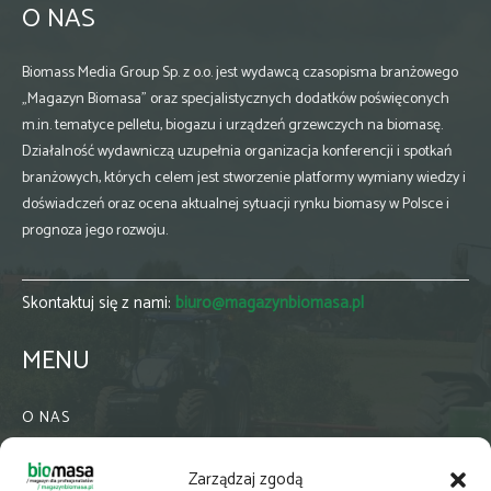
O NAS
Biomass Media Group Sp. z o.o. jest wydawcą czasopisma branżowego
„Magazyn Biomasa” oraz specjalistycznych dodatków poświęconych
m.in. tematyce pelletu, biogazu i urządzeń grzewczych na biomasę.
Działalność wydawniczą uzupełnia organizacja konferencji i spotkań
branżowych, których celem jest stworzenie platformy wymiany wiedzy i
doświadczeń oraz ocena aktualnej sytuacji rynku biomasy w Polsce i
prognoza jego rozwoju.
Skontaktuj się z nami:
biuro@magazynbiomasa.pl
MENU
O NAS
KONTAKT
Zarządzaj zgodą
WSPÓŁPRACA