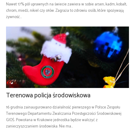
Nawet 17% pól uprawnych na świecie zawiera w sobie arsen, kadm, kobalt,
chrom, miedź, nikiel czy ołów. Zagraża to zdrowiu osób, które spożywają
żywność...
Terenowa policja środowiskowa
16 grudnia zainaugurowano działalność pierwszego w Polsce Zespołu
Terenowego Departamentu Zwalczania Przestępczości Środowiskowej
GIOŚ. Powołana w Krakowie jednostka będzie walczyć z
zanieczyszczaniem środowiska. Nie ma...