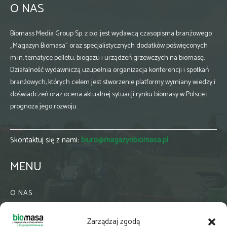
O NAS
Biomass Media Group Sp. z o.o. jest wydawcą czasopisma branżowego
„Magazyn Biomasa” oraz specjalistycznych dodatków poświęconych
m.in. tematyce pelletu, biogazu i urządzeń grzewczych na biomasę.
Działalność wydawniczą uzupełnia organizacja konferencji i spotkań
branżowych, których celem jest stworzenie platformy wymiany wiedzy i
doświadczeń oraz ocena aktualnej sytuacji rynku biomasy w Polsce i
prognoza jego rozwoju.
Skontaktuj się z nami:
biuro@magazynbiomasa.pl
MENU
O NAS
KONTAKT
Zarządzaj zgodą
WSPÓŁPRACA