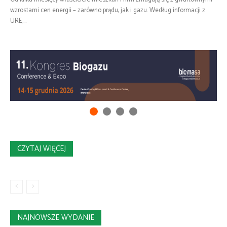
wzrostami cen energii – zarówno prądu, jak i gazu. Według informacji z
URE,...
CZYTAJ WIĘCEJ
NAJNOWSZE WYDANIE