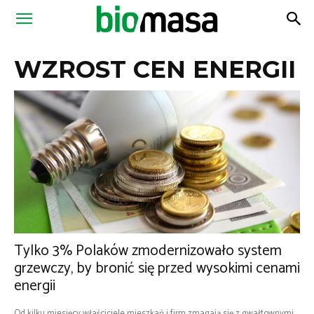
Magazyn
WZROST CEN ENERGII
Biomasa
Tylko 3% Polaków zmodernizowało system
grzewczy, by bronić się przed wysokimi cenami
energii
Od kilku miesięcy właściciele mieszkań i firm zmagają się z gwałtownymi