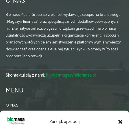
O NAS
Biomass Media Group Sp. z o.o. jest wydawcą czasopisma branżowego
„Magazyn Biomasa” oraz specjalistycznych dodatków poświęconych
m.in. tematyce pelletu, biogazu i urządzeń grzewczych na biomasę.
Działalność wydawniczą uzupełnia organizacja konferencji i spotkań
branżowych, których celem jest stworzenie platformy wymiany wiedzy i
doświadczeń oraz ocena aktualnej sytuacji rynku biomasy w Polsce i
prognoza jego rozwoju.
Skontaktuj się z nami:
biuro@magazynbiomasa.pl
MENU
O NAS
KONTAKT
Zarządzaj zgodą
WSPÓŁPRACA