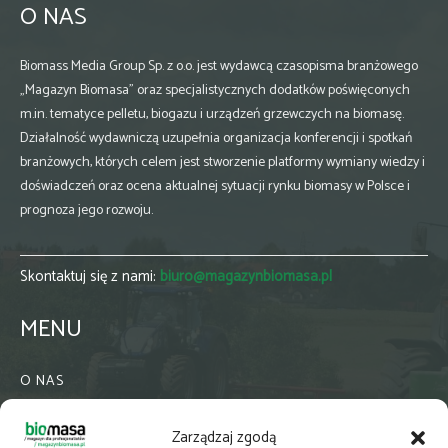
O NAS
Biomass Media Group Sp. z o.o. jest wydawcą czasopisma branżowego
„Magazyn Biomasa” oraz specjalistycznych dodatków poświęconych
m.in. tematyce pelletu, biogazu i urządzeń grzewczych na biomasę.
Działalność wydawniczą uzupełnia organizacja konferencji i spotkań
branżowych, których celem jest stworzenie platformy wymiany wiedzy i
doświadczeń oraz ocena aktualnej sytuacji rynku biomasy w Polsce i
prognoza jego rozwoju.
Skontaktuj się z nami:
biuro@magazynbiomasa.pl
MENU
O NAS
KONTAKT
Zarządzaj zgodą
WSPÓŁPRACA