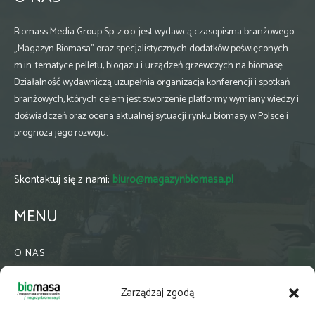
Biomass Media Group Sp. z o.o. jest wydawcą czasopisma branżowego
„Magazyn Biomasa” oraz specjalistycznych dodatków poświęconych
m.in. tematyce pelletu, biogazu i urządzeń grzewczych na biomasę.
Działalność wydawniczą uzupełnia organizacja konferencji i spotkań
branżowych, których celem jest stworzenie platformy wymiany wiedzy i
doświadczeń oraz ocena aktualnej sytuacji rynku biomasy w Polsce i
prognoza jego rozwoju.
Skontaktuj się z nami:
biuro@magazynbiomasa.pl
MENU
O NAS
KONTAKT
Zarządzaj zgodą
WSPÓŁPRACA