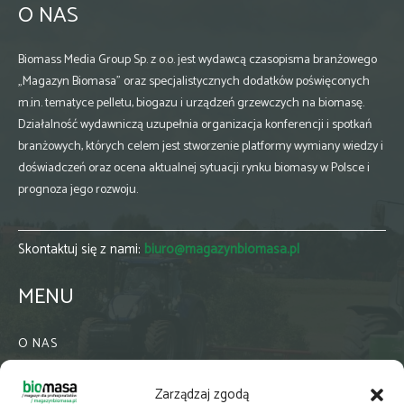
O NAS
Biomass Media Group Sp. z o.o. jest wydawcą czasopisma branżowego
„Magazyn Biomasa” oraz specjalistycznych dodatków poświęconych
m.in. tematyce pelletu, biogazu i urządzeń grzewczych na biomasę.
Działalność wydawniczą uzupełnia organizacja konferencji i spotkań
branżowych, których celem jest stworzenie platformy wymiany wiedzy i
doświadczeń oraz ocena aktualnej sytuacji rynku biomasy w Polsce i
prognoza jego rozwoju.
Skontaktuj się z nami:
biuro@magazynbiomasa.pl
MENU
O NAS
KONTAKT
Zarządzaj zgodą
WSPÓŁPRACA