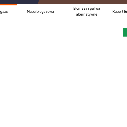
Biomasa i paliwa
ogazu
Mapa biogazowa
Raport B
alternatywne