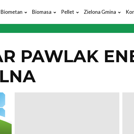
Biometan
Biomasa
Pellet
Zielona Gmina
Kon
R PAWLAK EN
LNA