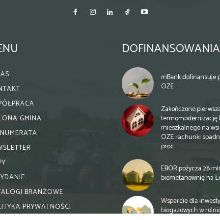
ENU
DOFINANSOWANIA
NAS
mBank dofinansuje p
OZE
NTAKT
PÓŁPRACA
Zakończono pierwsz
termomodernizację 
ELONA GMINA
mieszkalnego na wsi.
ENUMERATA
OZE rachunki spadn
proc.
WSLETTER
PY
EBOR pożycza 26 ml
WYDANIE
biometanownię na Ł
TALOGI BRANŻOWE
Wsparcie dla inwesty
LITYKA PRYWATNOŚCI
biogazowych w rolni
zmiany