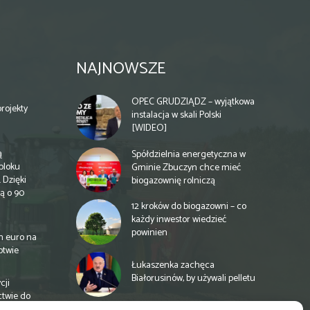
NAJNOWSZE
OPEC GRUDZIĄDZ – wyjątkowa
rojekty
instalacja w skali Polski
[WIDEO]
ą
Spółdzielnia energetyczna w
bloku
Gminie Zbuczyn chce mieć
 Dzięki
biogazownię rolniczą
ą o 90
12 kroków do biogazowni – co
każdy inwestor wiedzieć
powinien
n euro na
otwie
Łukaszenka zachęca
Białorusinów, by używali pelletu
cji
ctwie do