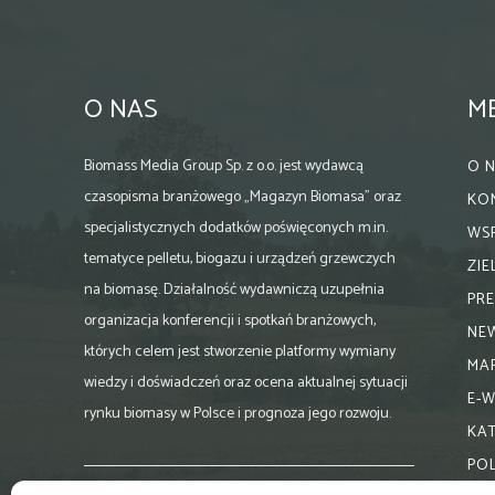
O NAS
M
Biomass Media Group Sp. z o.o. jest wydawcą
O 
czasopisma branżowego „Magazyn Biomasa” oraz
KO
specjalistycznych dodatków poświęconych m.in.
WS
tematyce pelletu, biogazu i urządzeń grzewczych
ZI
na biomasę. Działalność wydawniczą uzupełnia
PR
organizacja konferencji i spotkań branżowych,
NE
których celem jest stworzenie platformy wymiany
MA
wiedzy i doświadczeń oraz ocena aktualnej sytuacji
E-
rynku biomasy w Polsce i prognoza jego rozwoju.
KA
PO
Skontaktuj się z nami: