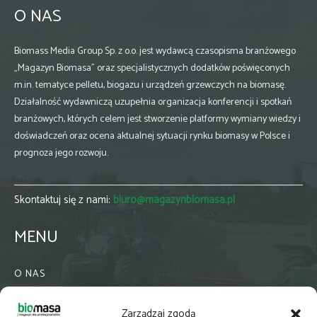
O NAS
Biomass Media Group Sp. z o.o. jest wydawcą czasopisma branżowego
„Magazyn Biomasa” oraz specjalistycznych dodatków poświęconych
m.in. tematyce pelletu, biogazu i urządzeń grzewczych na biomasę.
Działalność wydawniczą uzupełnia organizacja konferencji i spotkań
branżowych, których celem jest stworzenie platformy wymiany wiedzy i
doświadczeń oraz ocena aktualnej sytuacji rynku biomasy w Polsce i
prognoza jego rozwoju.
Skontaktuj się z nami:
biuro@magazynbiomasa.pl
MENU
O NAS
KONTAKT
Zarządzaj zgodą
WSPÓŁPRACA