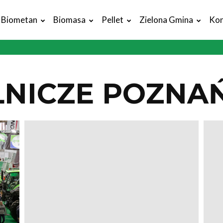
Biometan
Biomasa
Pellet
Zielona Gmina
Kon
LNICZE POZNA