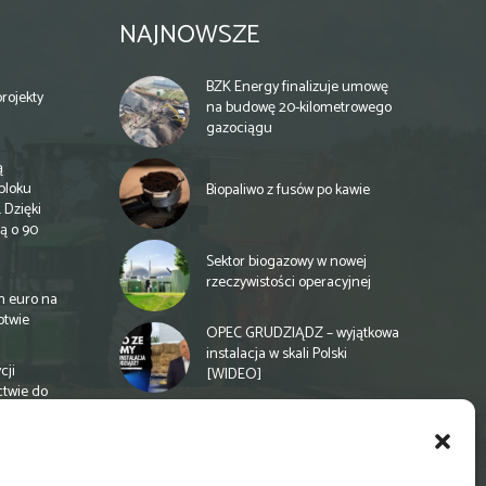
NAJNOWSZE
BZK Energy finalizuje umowę
rojekty
na budowę 20-kilometrowego
gazociągu
ą
bloku
Biopaliwo z fusów po kawie
 Dzięki
ą o 90
Sektor biogazowy w nowej
rzeczywistości operacyjnej
n euro na
otwie
OPEC GRUDZIĄDZ – wyjątkowa
instalacja w skali Polski
cji
[WIDEO]
ctwie do
Spółdzielnia energetyczna w
Gminie Zbuczyn chce mieć
biogazownię rolniczą
a
e