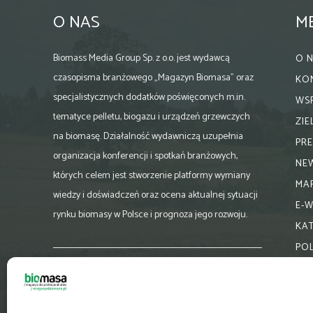
O NAS
M
Biomass Media Group Sp. z o.o. jest wydawcą
O 
czasopisma branżowego „Magazyn Biomasa” oraz
KO
specjalistycznych dodatków poświęconych m.in.
WS
tematyce pelletu, biogazu i urządzeń grzewczych
ZI
na biomasę. Działalność wydawniczą uzupełnia
PR
organizacja konferencji i spotkań branżowych,
NE
których celem jest stworzenie platformy wymiany
MA
wiedzy i doświadczeń oraz ocena aktualnej sytuacji
E-
rynku biomasy w Polsce i prognoza jego rozwoju.
KA
PO
Skontaktuj się z nami:
biuro@magazynbiomasa.pl