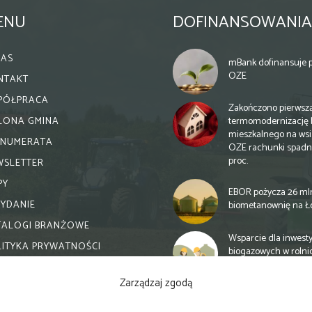
ENU
DOFINANSOWANIA
NAS
mBank dofinansuje p
OZE
NTAKT
PÓŁPRACA
Zakończono pierwsz
termomodernizację 
ELONA GMINA
mieszkalnego na wsi.
ENUMERATA
OZE rachunki spadn
proc.
WSLETTER
PY
EBOR pożycza 26 ml
WYDANIE
biometanownię na Ł
TALOGI BRANŻOWE
Wsparcie dla inwesty
LITYKA PRYWATNOŚCI
biogazowych w rolni
zmiany
Zarządzaj zgodą
Banki otwierają się n
inwestycje biogazow