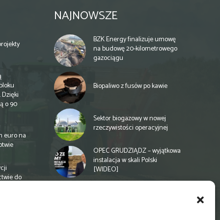
NAJNOWSZE
BZK Energy finalizuje umowę
rojekty
na budowę 20-kilometrowego
gazociągu
ą
bloku
Biopaliwo z fusów po kawie
 Dzięki
ą o 90
Sektor biogazowy w nowej
rzeczywistości operacyjnej
n euro na
otwie
OPEC GRUDZIĄDZ – wyjątkowa
instalacja w skali Polski
cji
[WIDEO]
ctwie do
Spółdzielnia energetyczna w
Gminie Zbuczyn chce mieć
biogazownię rolniczą
a
e