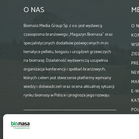
O NAS
M
Biomass Media Group Sp. z o.o. jest wydawcą
O 
czasopisma branżowego „Magazyn Biomasa” oraz
KO
specjalistycznych dodatków poświęconych m.in.
WS
tematyce pelletu, biogazu i urządzeń grzewczych
ZI
na biomasę. Działalność wydawniczą uzupełnia
PR
organizacja konferencji i spotkań branżowych,
NE
których celem jest stworzenie platformy wymiany
MA
wiedzy i doświadczeń oraz ocena aktualnej sytuacji
E-
rynku biomasy w Polsce i prognoza jego rozwoju.
KA
PO
Skontaktuj się z nami:
biuro@magazynbiomasa.pl