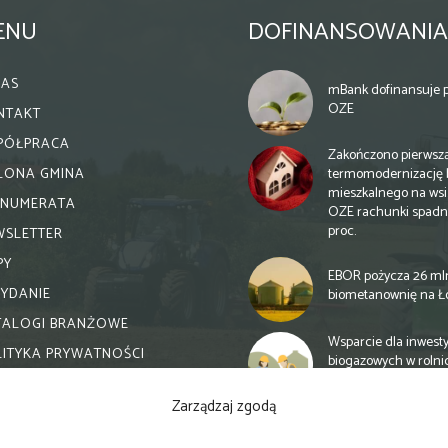
ENU
DOFINANSOWANIA
NAS
mBank dofinansuje p
OZE
NTAKT
PÓŁPRACA
Zakończono pierwsz
termomodernizację 
ELONA GMINA
mieszkalnego na wsi.
ENUMERATA
OZE rachunki spadn
proc.
WSLETTER
PY
EBOR pożycza 26 ml
WYDANIE
biometanownię na Ł
TALOGI BRANŻOWE
Wsparcie dla inwesty
LITYKA PRYWATNOŚCI
biogazowych w rolni
zmiany
Zarządzaj zgodą
Banki otwierają się n
inwestycje biogazow