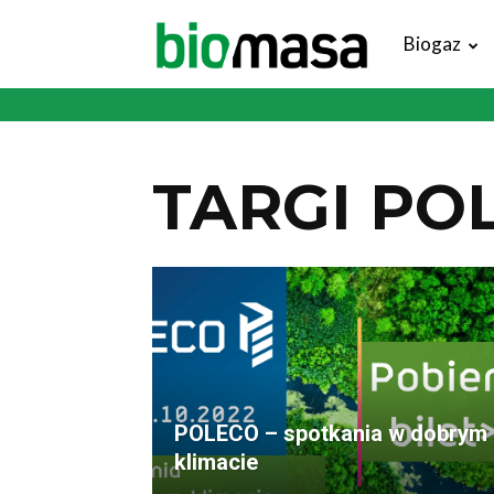
Magazyn
Biogaz
Biomasa
TARGI PO
POLECO – spotkania w dobrym
klimacie