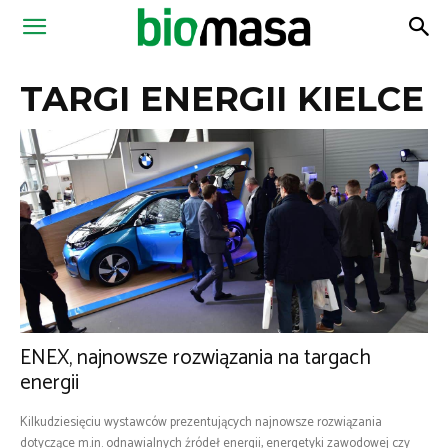
Magazyn
TARGI ENERGII KIELCE
Biomasa
ENEX, najnowsze rozwiązania na targach
energii
Kilkudziesięciu wystawców prezentujących najnowsze rozwiązania
dotyczące m.in. odnawialnych źródeł energii, energetyki zawodowej czy