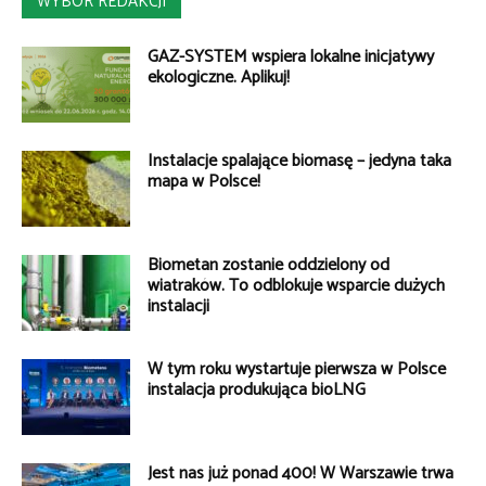
WYBÓR REDAKCJI
GAZ-SYSTEM wspiera lokalne inicjatywy
ekologiczne. Aplikuj!
Instalacje spalające biomasę – jedyna taka
mapa w Polsce!
Biometan zostanie oddzielony od
wiatraków. To odblokuje wsparcie dużych
instalacji
W tym roku wystartuje pierwsza w Polsce
instalacja produkująca bioLNG
Jest nas już ponad 400! W Warszawie trwa