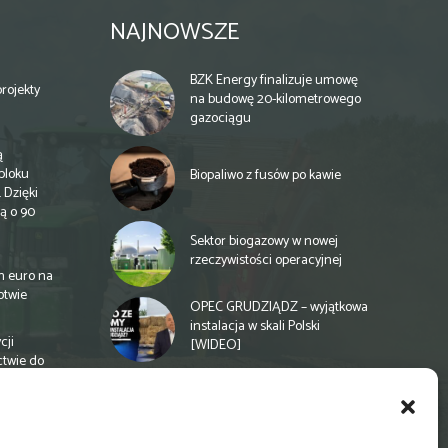
NAJNOWSZE
BZK Energy finalizuje umowę
rojekty
na budowę 20-kilometrowego
gazociągu
ą
bloku
Biopaliwo z fusów po kawie
 Dzięki
ą o 90
Sektor biogazowy w nowej
rzeczywistości operacyjnej
n euro na
otwie
OPEC GRUDZIĄDZ – wyjątkowa
instalacja w skali Polski
cji
[WIDEO]
ctwie do
Spółdzielnia energetyczna w
Gminie Zbuczyn chce mieć
biogazownię rolniczą
a
e