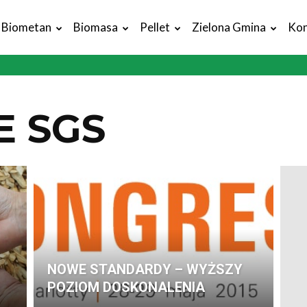
Biometan
Biomasa
Pellet
Zielona Gmina
Kon
E SGS
NOWE STANDARDY – WYŻSZY
POZIOM DOSKONALENIA