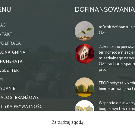
ENU
DOFINANSOWANIA
NAS
mBank dofinansuje p
OZE
NTAKT
PÓŁPRACA
Zakończono pierwsz
termomodernizację 
ELONA GMINA
mieszkalnego na wsi.
ENUMERATA
OZE rachunki spadn
proc.
WSLETTER
PY
EBOR pożycza 26 ml
WYDANIE
biometanownię na Ł
TALOGI BRANŻOWE
Wsparcie dla inwesty
LITYKA PRYWATNOŚCI
biogazowych w rolni
zmiany
Zarządzaj zgodą
Banki otwierają się n
inwestycje biogazow