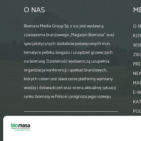
O NAS
M
Biomass Media Group Sp. z o.o. jest wydawcą
O 
czasopisma branżowego „Magazyn Biomasa” oraz
KO
specjalistycznych dodatków poświęconych m.in.
WS
tematyce pelletu, biogazu i urządzeń grzewczych
ZI
na biomasę. Działalność wydawniczą uzupełnia
PR
organizacja konferencji i spotkań branżowych,
NE
których celem jest stworzenie platformy wymiany
MA
wiedzy i doświadczeń oraz ocena aktualnej sytuacji
E-
rynku biomasy w Polsce i prognoza jego rozwoju.
KA
PO
Skontaktuj się z nami:
biuro@magazynbiomasa.pl