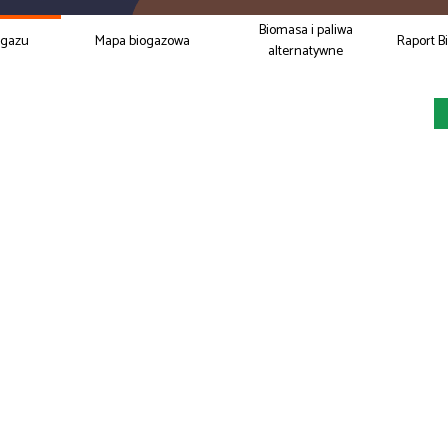
Biomasa i paliwa
ogazu
Mapa biogazowa
Raport B
alternatywne