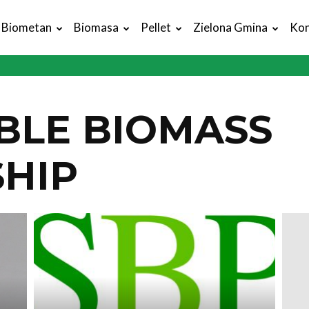
Biometan
Biomasa
Pellet
Zielona Gmina
Kon
BLE BIOMASS
HIP