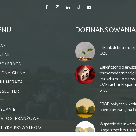
ENU
DOFINANSOWANIA
NAS
mBank dofinansuje p
OZE
NTAKT
PÓŁPRACA
Zakończono pierwsz
termomodernizację 
ELONA GMINA
mieszkalnego na wsi.
ENUMERATA
OZE rachunki spadn
proc.
WSLETTER
PY
EBOR pożycza 26 ml
WYDANIE
biometanownię na Ł
TALOGI BRANŻOWE
Wsparcie dla inwesty
LITYKA PRYWATNOŚCI
biogazowych w rolni
zmiany