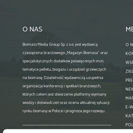
O NAS
M
Biomass Media Group Sp. z o.o. jest wydawcą
O 
czasopisma branżowego „Magazyn Biomasa” oraz
KO
specjalistycznych dodatków poświęconych m.in.
WS
tematyce pelletu, biogazu i urządzeń grzewczych
ZI
na biomasę. Działalność wydawniczą uzupełnia
PR
organizacja konferencji i spotkań branżowych,
NE
których celem jest stworzenie platformy wymiany
MA
wiedzy i doświadczeń oraz ocena aktualnej sytuacji
E-
rynku biomasy w Polsce i prognoza jego rozwoju.
KA
PO
Skontaktuj się z nami: