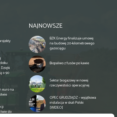
NAJNOWSZE
BZK Energy finalizuje umowę
rojekty
na budowę 20-kilometrowego
gazociągu
ą
bloku
Biopaliwo z fusów po kawie
 Dzięki
ą o 90
Sektor biogazowy w nowej
rzeczywistości operacyjnej
n euro na
otwie
OPEC GRUDZIĄDZ – wyjątkowa
instalacja w skali Polski
cji
[WIDEO]
ctwie do