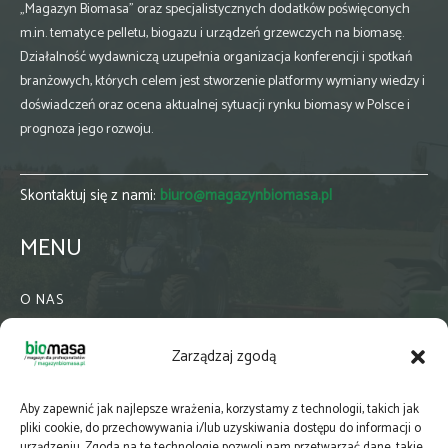
„Magazyn Biomasa” oraz specjalistycznych dodatków poświęconych
m.in. tematyce pelletu, biogazu i urządzeń grzewczych na biomasę.
Działalność wydawniczą uzupełnia organizacja konferencji i spotkań
branżowych, których celem jest stworzenie platformy wymiany wiedzy i
doświadczeń oraz ocena aktualnej sytuacji rynku biomasy w Polsce i
prognoza jego rozwoju.
Skontaktuj się z nami:
biuro@magazynbiomasa.pl
MENU
O NAS
KONTAKT
Zarządzaj zgodą
WSPÓŁPRACA
ZIELONA GMINA
Aby zapewnić jak najlepsze wrażenia, korzystamy z technologii, takich jak
PRENUMERATA
pliki cookie, do przechowywania i/lub uzyskiwania dostępu do informacji o
urządzeniu. Zgoda na te technologie pozwoli nam przetwarzać dane, takie