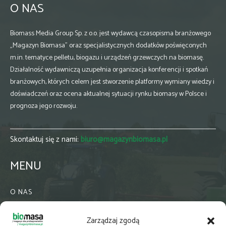
O NAS
Biomass Media Group Sp. z o.o. jest wydawcą czasopisma branżowego
„Magazyn Biomasa” oraz specjalistycznych dodatków poświęconych
m.in. tematyce pelletu, biogazu i urządzeń grzewczych na biomasę.
Działalność wydawniczą uzupełnia organizacja konferencji i spotkań
branżowych, których celem jest stworzenie platformy wymiany wiedzy i
doświadczeń oraz ocena aktualnej sytuacji rynku biomasy w Polsce i
prognoza jego rozwoju.
Skontaktuj się z nami:
biuro@magazynbiomasa.pl
MENU
O NAS
KONTAKT
Zarządzaj zgodą
WSPÓŁPRACA