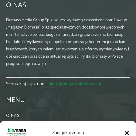
O NAS
Biomass Media Group Sp. z o.o. jest wydawcą czasopisma branżowego
„Magazyn Biomasa” oraz specjalistycznych dodatków poświęconych
m.in. tematyce pelletu, biogazu i urządzeń grzewczych na biomasę.
Działalność wydawniczą uzupełnia organizacja konferencji i spotkań
branżowych, których celem jest stworzenie platformy wymiany wiedzy i
doświadczeń oraz ocena aktualnej sytuacji rynku biomasy w Polsce i
prognoza jego rozwoju.
Skontaktuj się z nami:
biuro@magazynbiomasa.pl
MENU
O NAS
KONTAKT
Zarządzaj zgodą
WSPÓŁPRACA