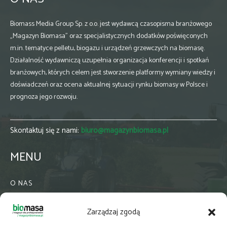
Biomass Media Group Sp. z o.o. jest wydawcą czasopisma branżowego
„Magazyn Biomasa” oraz specjalistycznych dodatków poświęconych
m.in. tematyce pelletu, biogazu i urządzeń grzewczych na biomasę.
Działalność wydawniczą uzupełnia organizacja konferencji i spotkań
branżowych, których celem jest stworzenie platformy wymiany wiedzy i
doświadczeń oraz ocena aktualnej sytuacji rynku biomasy w Polsce i
prognoza jego rozwoju.
Skontaktuj się z nami:
biuro@magazynbiomasa.pl
MENU
O NAS
KONTAKT
Zarządzaj zgodą
WSPÓŁPRACA