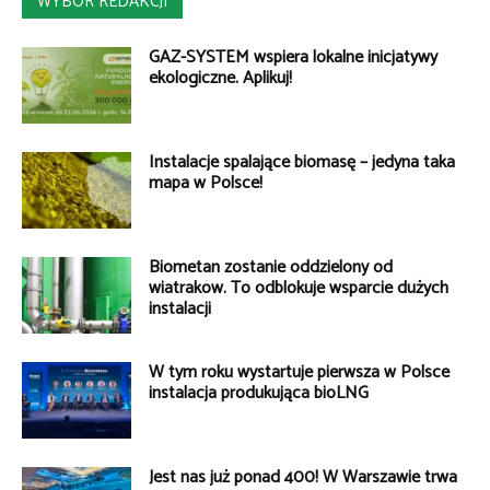
WYBÓR REDAKCJI
GAZ-SYSTEM wspiera lokalne inicjatywy
ekologiczne. Aplikuj!
Instalacje spalające biomasę – jedyna taka
mapa w Polsce!
Biometan zostanie oddzielony od
wiatraków. To odblokuje wsparcie dużych
instalacji
W tym roku wystartuje pierwsza w Polsce
instalacja produkująca bioLNG
Jest nas już ponad 400! W Warszawie trwa