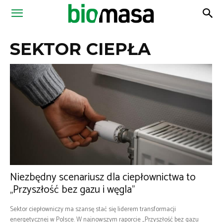
Magazyn
SEKTOR CIEPŁA
Biomasa
Niezbędny scenariusz dla ciepłownictwa to
„Przyszłość bez gazu i węgla”
Sektor ciepłowniczy ma szansę stać się liderem transformacji
energetycznej w Polsce. W najnowszym raporcie „Przyszłość bez gazu