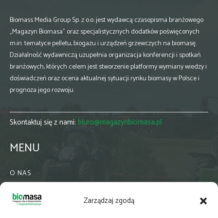
Biomass Media Group Sp. z o.o. jest wydawcą czasopisma branżowego
„Magazyn Biomasa” oraz specjalistycznych dodatków poświęconych
m.in. tematyce pelletu, biogazu i urządzeń grzewczych na biomasę.
Działalność wydawniczą uzupełnia organizacja konferencji i spotkań
branżowych, których celem jest stworzenie platformy wymiany wiedzy i
doświadczeń oraz ocena aktualnej sytuacji rynku biomasy w Polsce i
prognoza jego rozwoju.
Skontaktuj się z nami:
biuro@magazynbiomasa.pl
MENU
O NAS
KONTAKT
Zarządzaj zgodą
WSPÓŁPRACA
ZIELONA GMINA