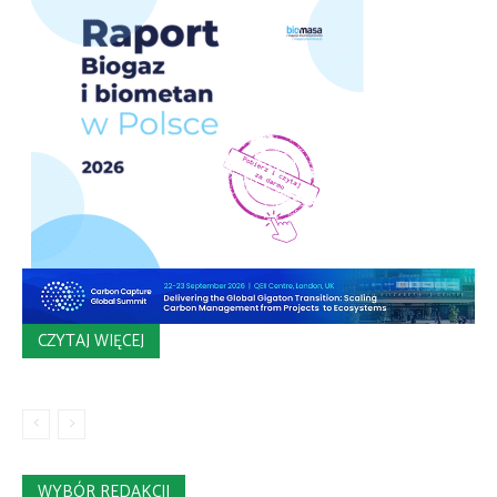
CZYTAJ WIĘCEJ
WYBÓR REDAKCJI