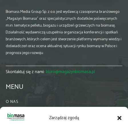
Biomass Media Group Sp. z o.o. jest wydawcą czasopisma branżowego
„Magazyn Biomasa” oraz specjalistycznych dodatków poświęconych
m.in. tematyce pelletu, biogazu i urządzeń grzewczych na biomasę.
Działalność wydawniczą uzupełnia organizacja konferencji i spotkań
branżowych, których celem jest stworzenie platformy wymiany wiedzy i
doświadczeń oraz ocena aktualnej sytuacji rynku biomasy w Polsce i
prognoza jego rozwoju.
Skontaktuj się z nami:
biuro@magazynbiomasa.pl
MENU
O NAS
KONTAKT
Zarządzaj zgodą
WSPÓŁPRACA
ZIELONA GMINA