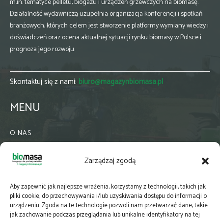
m.in. tematyce pelletu, biogazu i urządzeń grzewczych na biomasę.
Działalność wydawniczą uzupełnia organizacja konferencji i spotkań
branżowych, których celem jest stworzenie platformy wymiany wiedzy i
doświadczeń oraz ocena aktualnej sytuacji rynku biomasy w Polsce i
prognoza jego rozwoju.
Skontaktuj się z nami:
biuro@magazynbiomasa.pl
MENU
O NAS
KONTAKT
Zarządzaj zgodą
WSPÓŁPRACA
ZIELONA GMINA
Aby zapewnić jak najlepsze wrażenia, korzystamy z technologii, takich jak
PRENUMERATA
pliki cookie, do przechowywania i/lub uzyskiwania dostępu do informacji o
urządzeniu. Zgoda na te technologie pozwoli nam przetwarzać dane, takie
NEWSLETTER
jak zachowanie podczas przeglądania lub unikalne identyfikatory na tej