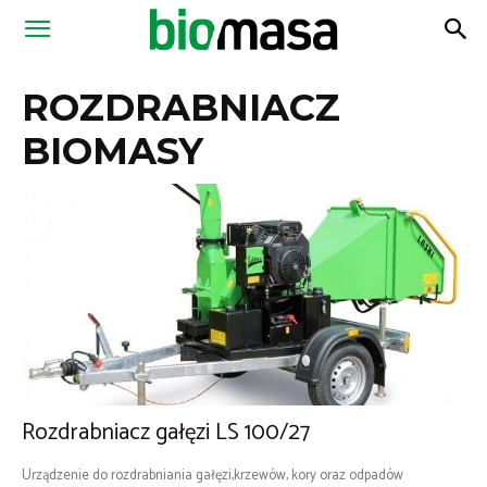
Magazyn
ROZDRABNIACZ
Biomasa
BIOMASY
Rozdrabniacz gałęzi LS 100/27
Urządzenie do rozdrabniania gałęzi,krzewów, kory oraz odpadów