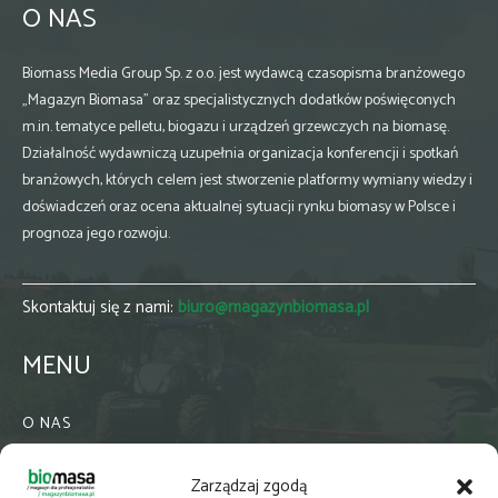
O NAS
Biomass Media Group Sp. z o.o. jest wydawcą czasopisma branżowego
„Magazyn Biomasa” oraz specjalistycznych dodatków poświęconych
m.in. tematyce pelletu, biogazu i urządzeń grzewczych na biomasę.
Działalność wydawniczą uzupełnia organizacja konferencji i spotkań
branżowych, których celem jest stworzenie platformy wymiany wiedzy i
doświadczeń oraz ocena aktualnej sytuacji rynku biomasy w Polsce i
prognoza jego rozwoju.
Skontaktuj się z nami:
biuro@magazynbiomasa.pl
MENU
O NAS
KONTAKT
Zarządzaj zgodą
WSPÓŁPRACA