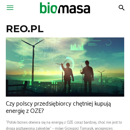
Magazyn
REO.PL
Biomasa
Czy polscy przedsiębiorcy chętniej kupują
energię z OZE?
"Polski biznes otwiera się na energię z OZE coraz bardziej, choć nie jest to
droga pozbawiona zakrętów" – mówi Grzegorz Tomasik, wiceprezes