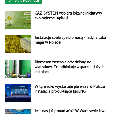
WYBÓR REDAKCJI
GAZ-SYSTEM wspiera lokalne inicjatywy
ekologiczne. Aplikuj!
Instalacje spalające biomasę – jedyna taka
mapa w Polsce!
Biometan zostanie oddzielony od
wiatraków. To odblokuje wsparcie dużych
instalacji
W tym roku wystartuje pierwsza w Polsce
instalacja produkująca bioLNG
Jest nas już ponad 400! W Warszawie trwa