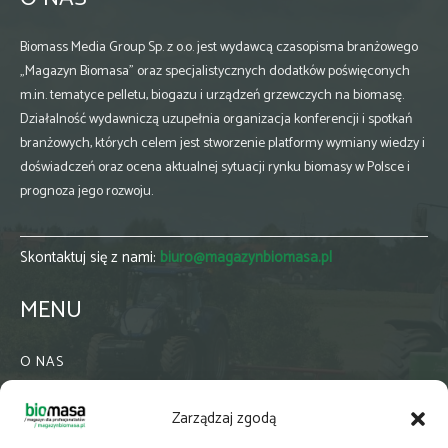
Biomass Media Group Sp. z o.o. jest wydawcą czasopisma branżowego
„Magazyn Biomasa” oraz specjalistycznych dodatków poświęconych
m.in. tematyce pelletu, biogazu i urządzeń grzewczych na biomasę.
Działalność wydawniczą uzupełnia organizacja konferencji i spotkań
branżowych, których celem jest stworzenie platformy wymiany wiedzy i
doświadczeń oraz ocena aktualnej sytuacji rynku biomasy w Polsce i
prognoza jego rozwoju.
Skontaktuj się z nami:
biuro@magazynbiomasa.pl
MENU
O NAS
KONTAKT
Zarządzaj zgodą
WSPÓŁPRACA