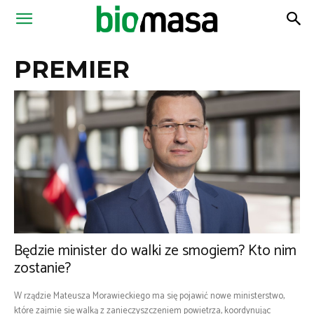
Magazyn
PREMIER
Biomasa
Będzie minister do walki ze smogiem? Kto nim
zostanie?
W rządzie Mateusza Morawieckiego ma się pojawić nowe ministerstwo,
które zajmie się walką z zanieczyszczeniem powietrza, koordynując