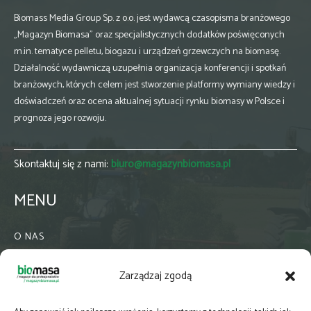
Biomass Media Group Sp. z o.o. jest wydawcą czasopisma branżowego
„Magazyn Biomasa” oraz specjalistycznych dodatków poświęconych
m.in. tematyce pelletu, biogazu i urządzeń grzewczych na biomasę.
Działalność wydawniczą uzupełnia organizacja konferencji i spotkań
branżowych, których celem jest stworzenie platformy wymiany wiedzy i
doświadczeń oraz ocena aktualnej sytuacji rynku biomasy w Polsce i
prognoza jego rozwoju.
Skontaktuj się z nami:
biuro@magazynbiomasa.pl
MENU
O NAS
KONTAKT
Zarządzaj zgodą
WSPÓŁPRACA
ZIELONA GMINA