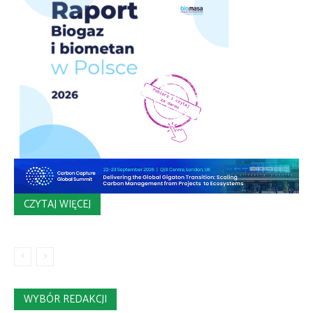
CZYTAJ WIĘCEJ
WYBÓR REDAKCJI