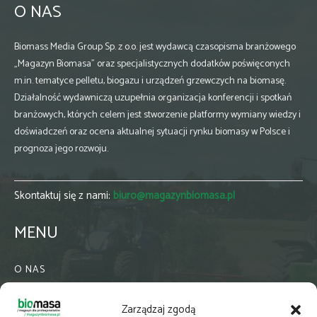
O NAS
Biomass Media Group Sp. z o.o. jest wydawcą czasopisma branżowego
„Magazyn Biomasa” oraz specjalistycznych dodatków poświęconych
m.in. tematyce pelletu, biogazu i urządzeń grzewczych na biomasę.
Działalność wydawniczą uzupełnia organizacja konferencji i spotkań
branżowych, których celem jest stworzenie platformy wymiany wiedzy i
doświadczeń oraz ocena aktualnej sytuacji rynku biomasy w Polsce i
prognoza jego rozwoju.
Skontaktuj się z nami:
biuro@magazynbiomasa.pl
MENU
O NAS
KONTAKT
Zarządzaj zgodą
WSPÓŁPRACA